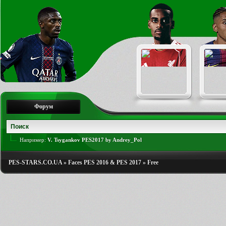
Форум
Например:
V. Tsygankov PES2017 by Andrey_Pol
PES-STARS.CO.UA
»
Faces PES 2016 & PES 2017
»
Free