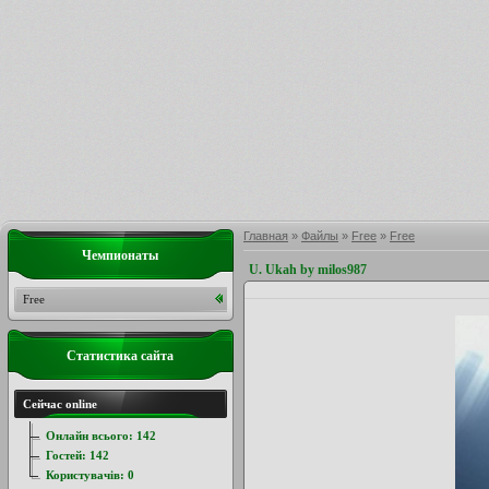
Главная
»
Файлы
»
Free
»
Free
Чемпионаты
U. Ukah by milos987
Free
Статистика сайта
Сейчас online
Онлайн всього:
142
Гостей:
142
Користувачів:
0