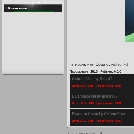
Облако тегов
Категория
:
Free
|
Добавил
:
Andrey_Pol
Просмотров
:
1818
|
Рейтинг
:
0.0
/
0
Gabriel Silva by Bono10
Дата: 08.05.2015 | Просмотров: 5646
I. Bandalovski by milos987
Дата: 28.05.2015 | Просмотров: 2062
Ewandro Costa by Cleiton Silva
Дата: 26.05.2015 | Просмотров: 3252
Всего комментариев
:
0