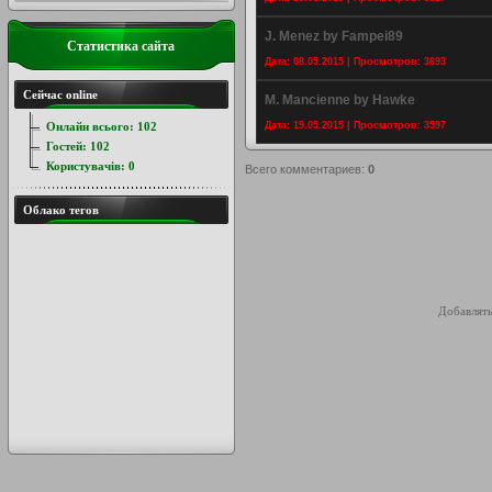
J. Menez by Fampei89
Статистика сайта
Дата: 08.05.2015 | Просмотров: 3693
Сейчас online
M. Mancienne by Hawke
Онлайн всього:
102
Дата: 19.05.2015 | Просмотров: 3597
Гостей:
102
Користувачів:
0
Всего комментариев
:
0
Облако тегов
Добавлять