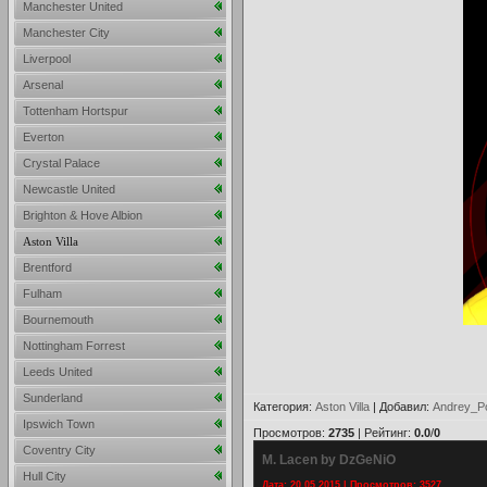
Manchester United
Manchester City
Liverpool
Arsenal
Tottenham Hortspur
Everton
Crystal Palace
Newcastle United
Brighton & Hove Albion
Aston Villa
Brentford
Fulham
Bournemouth
Nottingham Forrest
Leeds United
Sunderland
Категория
:
Aston Villa
|
Добавил
:
Andrey_P
Ipswich Town
Просмотров
:
2735
|
Рейтинг
:
0.0
/
0
Coventry City
M. Lacen by DzGeNiO
Hull City
Дата: 20.05.2015 | Просмотров: 3527