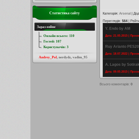
Статистика сайту
Категорія
:
Arsenal
|
До
Переглядів
:
564
|
Рейт
Зараз online
Y. Endo by AM
Онлайн всього:
110
Дата: 21.05.2015 | Прос
Гостей:
107
Ruy Arianto PES20
Користувачів:
3
Дата: 18.07.2022 | Прос
Andrey_Pol
,
nerdydz
,
vadim_95
A. Lagos by Sotirak
Дата: 09.05.2015 | Прос
Всього коментарів
:
0