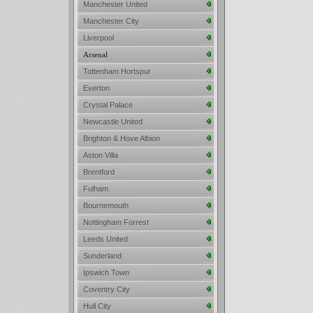
Manchester United
Manchester City
Liverpool
Arsenal
Tottenham Hortspur
Everton
Crystal Palace
Newcastle United
Brighton & Hove Albion
Aston Villa
Brentford
Fulham
Bournemouth
Nottingham Forrest
Leeds United
Sunderland
Ipswich Town
Coventry City
Hull City