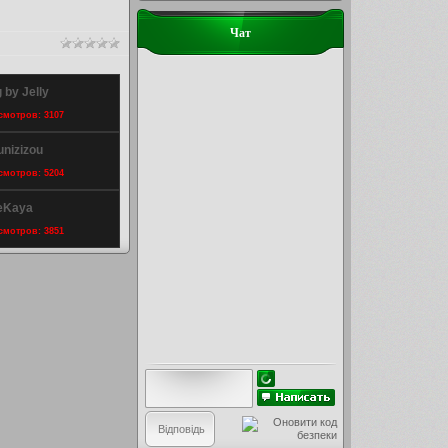
Чат
by Jelly
осмотров: 3107
unizizou
осмотров: 5204
reKaya
осмотров: 3851