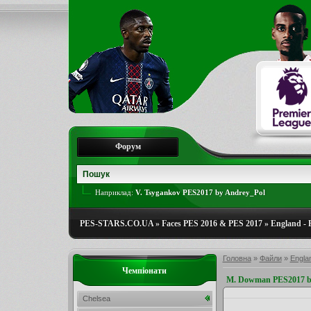
Форум
Наприклад:
V. Tsygankov PES2017 by Andrey_Pol
PES-STARS.CO.UA
»
Faces PES 2016 & PES 2017
»
England - 
Головна
»
Файли
»
Engla
Чемпіонати
M. Dowman PES2017 b
Chelsea