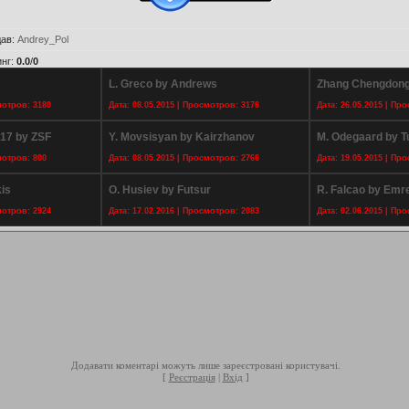
дав
:
Andrey_Pol
инг
:
0.0
/
0
L. Greco by Andrews
Zhang Chengdong 
мотров: 3180
Дата: 08.05.2015 | Просмотров: 3176
Дата: 26.05.2015 | Пр
17 by ZSF
Y. Movsisyan by Kairzhanov
M. Odegaard by T
мотров: 800
Дата: 08.05.2015 | Просмотров: 2766
Дата: 19.05.2015 | Пр
is
O. Husiev by Futsur
R. Falcao by Em
мотров: 2924
Дата: 17.02.2016 | Просмотров: 2083
Дата: 02.06.2015 | Пр
Додавати коментарі можуть лише зареєстровані користувачі.
[
Реєстрація
|
Вхід
]