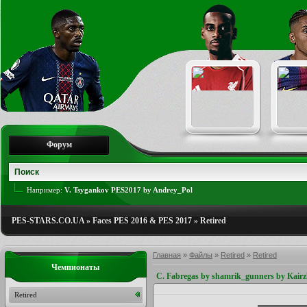
Форум
Например:
V. Tsygankov PES2017 by Andrey_Pol
PES-STARS.CO.UA
»
Faces PES 2016 & PES 2017
»
Retired
Главная
»
Файлы
»
Retired
»
Retired
Чемпионаты
C. Fabregas by shamrik_gunners by Kair
Retired