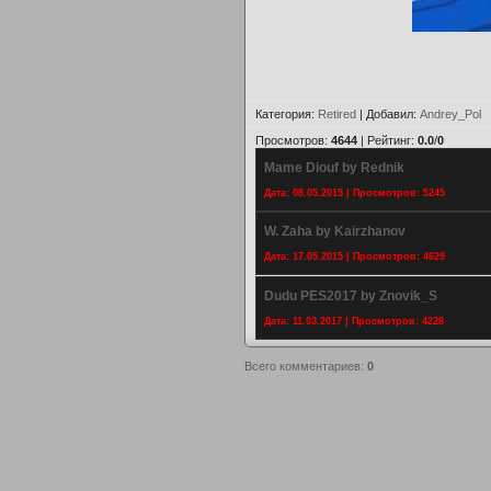
Категория
:
Retired
|
Добавил
:
Andrey_Pol
Просмотров
:
4644
|
Рейтинг
:
0.0
/
0
Mame Diouf by Rednik
Дата: 08.05.2015 | Просмотров: 5245
W. Zaha by Kairzhanov
Дата: 17.05.2015 | Просмотров: 4629
Dudu PES2017 by Znovik_S
Дата: 11.03.2017 | Просмотров: 4228
Всего комментариев
:
0