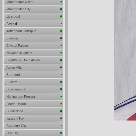
Manchester United
Manchester City
Liverpool
Arsenal
Tottenham Hortspur
Everton
Crystal Palace
Newcastle United
Brighton & Hove Albion
Aston Villa
Brentford
Fulham
Bournemouth
Nottingham Forrest
Leeds United
Sunderland
Ipswich Town
Coventry City
Hull City