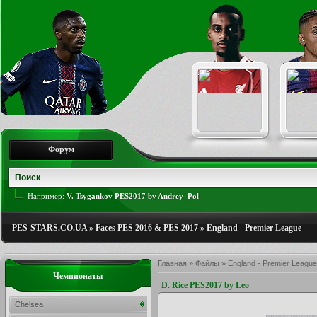
Форум
Например:
V. Tsygankov PES2017 by Andrey_Pol
PES-STARS.CO.UA
»
Faces PES 2016 & PES 2017
»
England - Premier League
Главная
»
Файлы
»
England - Premier League
Чемпионаты
D. Rice PES2017 by Leo
Chelsea