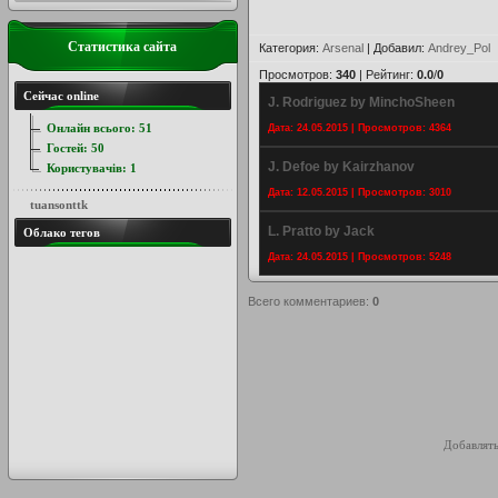
Статистика сайта
Категория
:
Arsenal
|
Добавил
:
Andrey_Pol
Просмотров
:
340
|
Рейтинг
:
0.0
/
0
Сейчас online
J. Rodriguez by MinchoSheen
Онлайн всього:
51
Дата: 24.05.2015 | Просмотров: 4364
Гостей:
50
J. Defoe by Kairzhanov
Користувачів:
1
Дата: 12.05.2015 | Просмотров: 3010
tuansonttk
L. Pratto by Jack
Облако тегов
Дата: 24.05.2015 | Просмотров: 5248
Всего комментариев
:
0
Добавлять