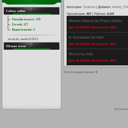
Категория
:
Toulouse
|
Добавил
:
Andrey_Pol
Сейчас online
Просмотров
:
497
|
Рейтинг
:
0.0
/
0
Онлайн всього:
119
Momen Zakaria by Prince Shieka
Гостей:
117
Дата: 27.05.2015 | Просмотров: 2652
Користувачів:
2
K. Kurniawan by Alief
nerdydz
,
medo222012
Дата: 25.08.2016 | Просмотров: 4592
Облако тегов
Wu Lei by Jelly
Дата: 26.05.2015 | Просмотров: 3643
Всего комментариев
:
0
Добавлять