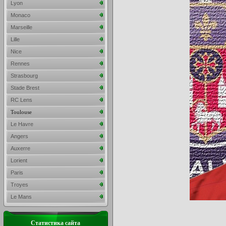
Lyon
Monaco
Marseille
Lille
Nice
Rennes
Strasbourg
Stade Brest
RC Lens
Toulouse
Le Havre
Angers
Auxerre
Lorient
Paris
Troyes
Le Mans
Статистика сайта