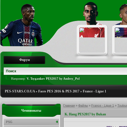
Форум
Например:
V. Tsygankov PES2017 by Andrey_Pol
PES-STARS.CO.UA
»
Faces PES 2016 & PES 2017
»
France - Ligue 1
Главная
»
Файлы
»
France - Ligue 1
»
Toulou
Чемпионаты
K. Haug PES2017 by Bukan
PSG