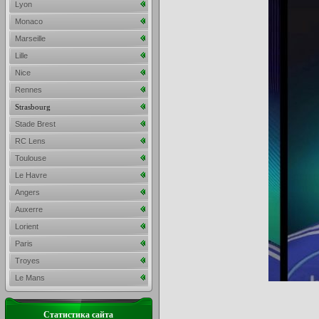
Lyon
Monaco
Marseille
Lille
Nice
Rennes
Strasbourg
Stade Brest
RC Lens
Toulouse
Le Havre
Angers
Auxerre
Lorient
Paris
Troyes
Le Mans
Статистика сайта