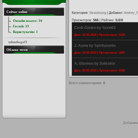
Сейчас online
Категория
:
Strasbourg
|
Добавил
:
Andrey_P
Просмотров
:
566
|
Рейтинг
:
0.0
/
0
Онлайн всього:
34
Гостей:
33
Cenk Gonen by Yasin02
Користувачів:
1
Дата: 12.05.2015 | Просмотров: 3120
mhmdsagaf1
J. Ayew by Spiritusanto
Облако тегов
Дата: 19.05.2015 | Просмотров: 4897
A. Giannou by Sotirakis
Дата: 09.05.2015 | Просмотров: 3392
Всего комментариев
:
0
Добавлять