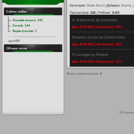
Категория
:
Stade Brest
|
Добавил
:
Andrey_
Сейчас online
Просмотров
:
242
|
Рейтинг
:
0.0
/
0
A. Kovacevic by automata
Онлайн всього:
145
Гостей:
144
Дата: 28.05.2015 | Просмотров: 1984
Користувачів:
1
Ewandro Costa by Cleiton Silva
aprof80
Дата: 26.05.2015 | Просмотров: 3252
Облако тегов
P. Lasogga by Rednik
Дата: 26.05.2015 | Просмотров: 4103
Всего комментариев
:
0
Добавлять