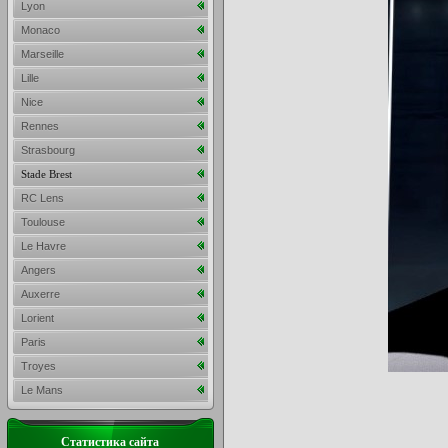
Lyon
Monaco
Marseille
Lille
Nice
Rennes
Strasbourg
Stade Brest
RC Lens
Toulouse
Le Havre
Angers
Auxerre
Lorient
Paris
Troyes
Le Mans
Статистика сайта