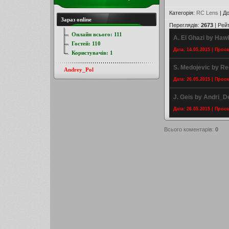
Категорія
:
RC Lens
|
До
Зараз online
Переглядів
:
2673
|
Рей
Онлайн всього:
111
A. El Ghazi by Haw
Гостей:
110
Дата: 14.05.2015 | Прос
Користувачів:
1
S. Medojevic by Re
Andrey_Pol
Дата: 26.05.2015 | Прос
J. Geis by Andri_D
Дата: 26.05.2015 | Прос
Всього коментарів
:
0