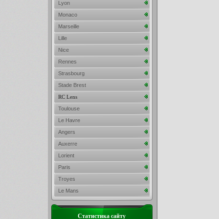
Lyon
Monaco
Marseille
Lille
Nice
Rennes
Strasbourg
Stade Brest
RC Lens
Toulouse
Le Havre
Angers
Auxerre
Lorient
Paris
Troyes
Le Mans
Статистика сайту