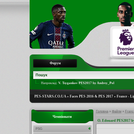
Форум
Наприклад:
V. Tsygankov PES2017 by Andrey_Pol
PES-STARS.CO.UA
»
Faces PES 2016 & PES 2017
»
France - Li
Головна
»
Файли
»
France
Чемпіонати
O. Edouard PES2017 b
PSG