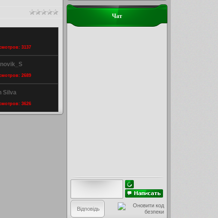
Чат
m
осмотров: 3137
Znovik_S
осмотров: 2689
 Silva
осмотров: 3626