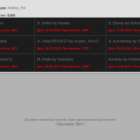
дав
:
Andrey_Pol
тинг
:
0.0
/
0
ke
D. Selke by Hawke
E. Eboue by Grk
мотров: 4304
Дата: 11.05.2015 | Просмотров: 3835
Дата: 17.05.2015 | Пр
dnik
A. Vidal PES2017 by Aspire_Pes17
A. Karnitskiy by 
мотров: 3613
Дата: 18.07.2022 | Просмотров: 1570
Дата: 06.05.2015 | Пр
exter11
M. Rolle by Sotirakis
Kenedy by Cleiton
мотров: 3004
Дата: 08.05.2015 | Просмотров: 2805
Дата: 04.06.2015 | Пр
Додавати коментарі можуть лише зареєстровані користувачі.
[
Реєстрація
|
Вхід
]