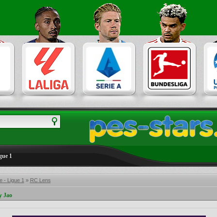
gue 1
 - Ligue 1
»
RC Lens
y Jao