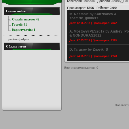
Категория
:
Monaco
|
Добавил
:
Andrey_Pol
Просмотров
:
5506
|
Рейтинг
:
0.0
/
0
Сейчас online
M. Nastasic by Kairzhanov &
shamrik_gunners
Онлайн всього:
42
Дата: 12.05.2015 | Просмотров: 3042
Гостей:
41
Користувачів:
1
A. Mostovyi PES2017 by Andrey_Po
& GONDURAS2012
parkornjadpon
Дата: 27.09.2017 | Просмотров: 2165
Облако тегов
D. Tarasov by Znovik_S
Дата: 24.05.2015 | Просмотров: 2743
Всего комментариев
:
0
Добавлять