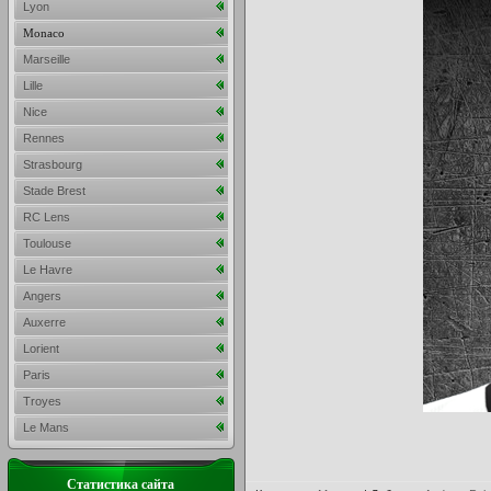
Lyon
Monaco
Marseille
Lille
Nice
Rennes
Strasbourg
Stade Brest
RC Lens
Toulouse
Le Havre
Angers
Auxerre
Lorient
Paris
Troyes
Le Mans
Статистика сайта