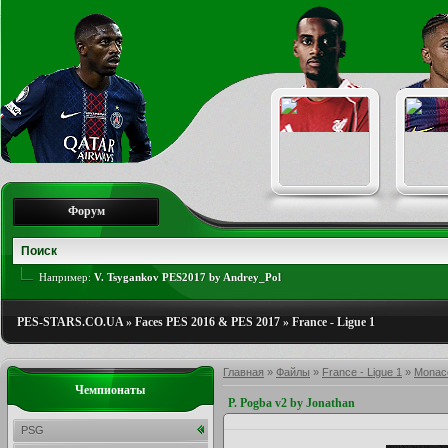
Форум
Например:
V. Tsygankov PES2017 by Andrey_Pol
PES-STARS.CO.UA
»
Faces PES 2016 & PES 2017
»
France - Ligue 1
Главная
»
Файлы
»
France - Ligue 1
»
Monac
Чемпионаты
P. Pogba v2 by Jonathan
PSG