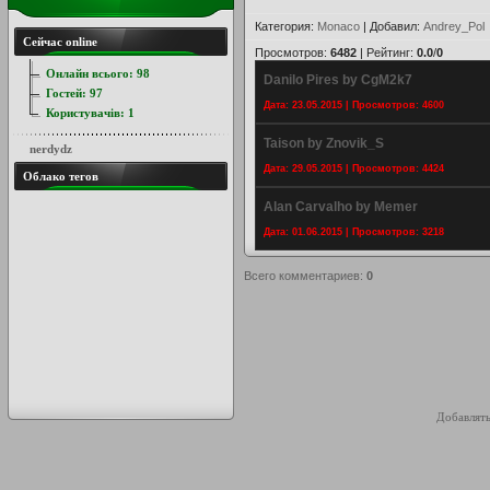
Категория
:
Monaco
|
Добавил
:
Andrey_Pol
Сейчас online
Просмотров
:
6482
|
Рейтинг
:
0.0
/
0
Онлайн всього:
98
Danilo Pires by CgM2k7
Гостей:
97
Дата: 23.05.2015 | Просмотров: 4600
Користувачів:
1
Taison by Znovik_S
nerdydz
Дата: 29.05.2015 | Просмотров: 4424
Облако тегов
Alan Carvalho by Memer
Дата: 01.06.2015 | Просмотров: 3218
Всего комментариев
:
0
Добавлять