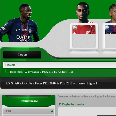
Форум
Например:
V. Tsygankov PES2017 by Andrey_Pol
PES-STARS.CO.UA
»
Faces PES 2016 & PES 2017
»
France - Ligue 1
Главная
»
Файлы
»
France - Ligue 1
»
Monac
Чемпионаты
P. Pogba by Bou7a
PSG