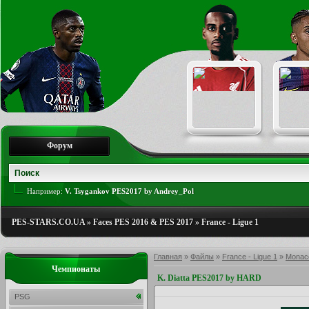
Форум
Например:
V. Tsygankov PES2017 by Andrey_Pol
PES-STARS.CO.UA
»
Faces PES 2016 & PES 2017
»
France - Ligue 1
Главная
»
Файлы
»
France - Ligue 1
»
Monac
Чемпионаты
K. Diatta PES2017 by HARD
PSG