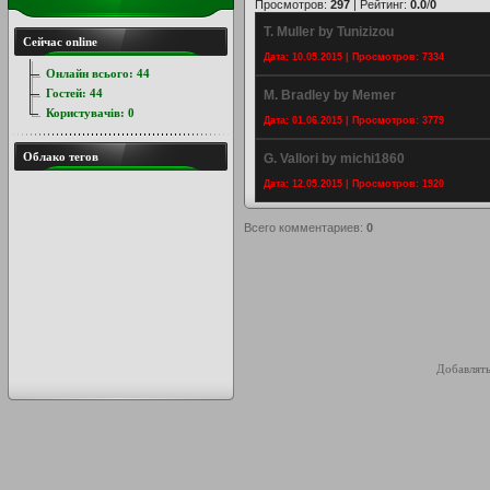
Просмотров
:
297
|
Рейтинг
:
0.0
/
0
T. Muller by Tunizizou
Сейчас online
Дата: 10.05.2015 | Просмотров: 7334
Онлайн всього:
44
Гостей:
44
M. Bradley by Memer
Користувачів:
0
Дата: 01.06.2015 | Просмотров: 3779
Облако тегов
G. Vallori by michi1860
Дата: 12.05.2015 | Просмотров: 1920
Всего комментариев
:
0
Добавлять