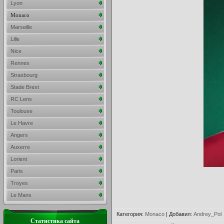
Lyon
Monaco
Marseille
Lille
Nice
Rennes
Strasbourg
Stade Brest
RC Lens
Toulouse
Le Havre
Angers
Auxerre
Lorient
Paris
Troyes
Le Mans
Категория
:
Monaco
|
Добавил
:
Andrey_Pol
Статистика сайта