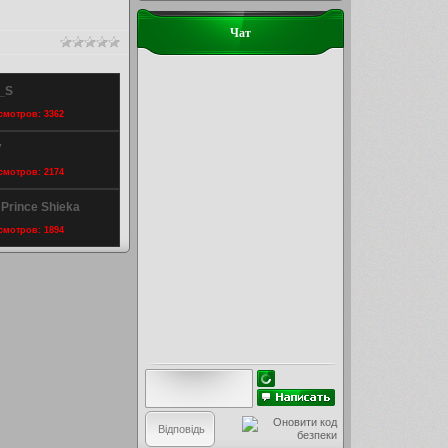
Чат
k_S
осмотров: 3362
7
осмотров: 2174
Prince Shieka
осмотров: 1894