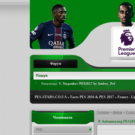
Форум
Наприклад:
V. Tsygankov PES2017 by Andrey_Pol
PES-STARS.CO.UA
»
Faces PES 2016 & PES 2017
»
France - Li
Головна
»
Файли
»
France
Чемпіонати
P. Aubameyang PES201
PSG