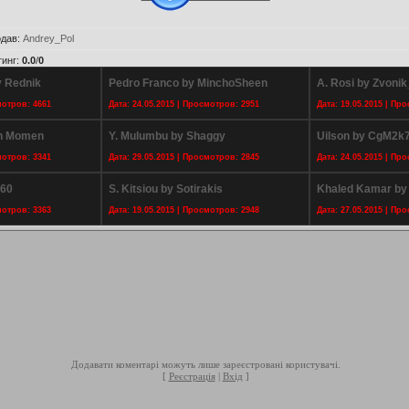
дав
:
Andrey_Pol
тинг
:
0.0
/
0
 Rednik
Pedro Franco by MinchoSheen
A. Rosi by Zvoni
мотров: 4661
Дата: 24.05.2015 | Просмотров: 2951
Дата: 19.05.2015 | Пр
eh Momen
Y. Mulumbu by Shaggy
Uilson by CgM2k
мотров: 3341
Дата: 29.05.2015 | Просмотров: 2845
Дата: 24.05.2015 | Пр
860
S. Kitsiou by Sotirakis
Khaled Kamar by 
мотров: 3363
Дата: 19.05.2015 | Просмотров: 2948
Дата: 27.05.2015 | Пр
Додавати коментарі можуть лише зареєстровані користувачі.
[
Реєстрація
|
Вхід
]