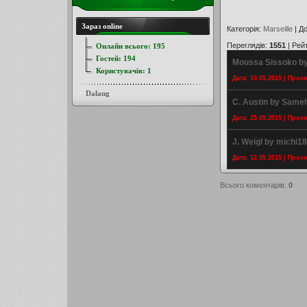
Зараз online
Категорія
:
Marseille
|
До
Переглядів
:
1551
|
Рей
Онлайн всього:
195
Гостей:
194
Moussa Sissoko by
Користувачів:
1
Дата: 10.05.2015 | Прос
Dalang
C. Austin by Sam
Дата: 25.05.2015 | Прос
J. Weigl by michi1
Дата: 12.05.2015 | Прос
Всього коментарів
:
0