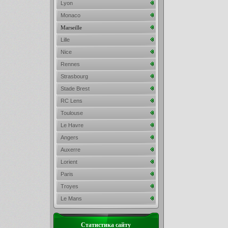
Lyon
Monaco
Marseille
Lille
Nice
Rennes
Strasbourg
Stade Brest
RC Lens
Toulouse
Le Havre
Angers
Auxerre
Lorient
Paris
Troyes
Le Mans
Статистика сайту