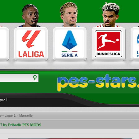
gue 1
 - Ligue 1
»
Marseille
7 by Pribadie PES MODS