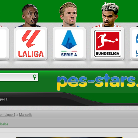
gue 1
 - Ligue 1
»
Marseille
lbaba