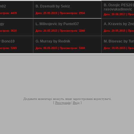
B. Ostojic PES20
in02
B. Dzemaili by Sekiz
rasovukadinovic
мотров: 4478
Дата: 25.05.2015 | Просмотров: 2534
Дата: 30.08.2017 | Пр
ggy
L. Milivojevic by PantelG7
A. Kravets by Zn
мотров: 3610
Дата: 20.05.2015 | Просмотров: 3268
Дата: 29.05.2015 | Пр
y Bono10
G. Murray by Rednik
M. Bisevac by Tun
мотров: 5269
Дата: 08.05.2015 | Просмотров: 5369
Дата: 19.05.2015 | Пр
Додавати коментарі можуть лише зареєстровані користувачі.
[
Реєстрація
|
Вхід
]