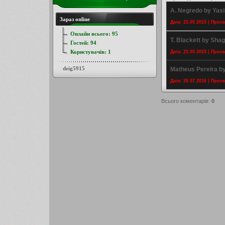
A. Negredo by Yas
Зараз online
Дата: 23.05.2015 | Прос
Онлайн всього:
95
T. Blackett by Sha
Гостей:
94
Користувачів:
1
Дата: 23.05.2015 | Прос
deig5915
Matheus Pereira b
Дата: 20.07.2016 | Прос
Всього коментарів
:
0