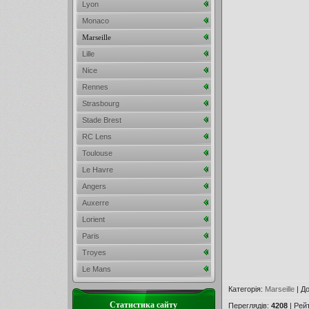
Lyon
Monaco
Marseille
Lille
Nice
Rennes
Strasbourg
Stade Brest
RC Lens
Toulouse
Le Havre
Angers
Auxerre
Lorient
Paris
Troyes
Le Mans
Категорія
:
Marseille
|
До
Статистика сайту
Переглядів
:
4208
|
Рей