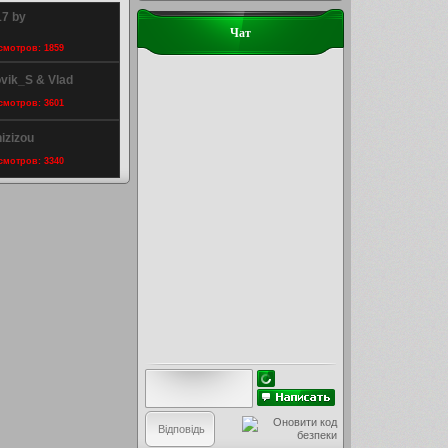
17 by
Чат
осмотров: 1859
ovik_S & Vlad
осмотров: 3601
izizou
осмотров: 3340