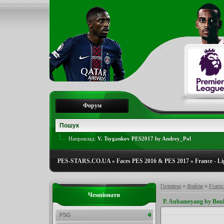
Форум
Наприклад:
V. Tsygankov PES2017 by Andrey_Pol
PES-STARS.CO.UA
»
Faces PES 2016 & PES 2017
»
France - Li
Головна
»
Файли
»
France
Чемпіонати
P. Aubameyang by Bou
PSG