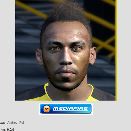
дав
:
Andrey_Pol
тинг
:
0.0
/
0