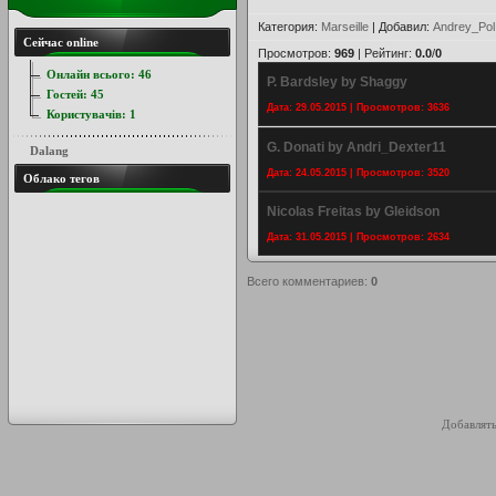
Категория
:
Marseille
|
Добавил
:
Andrey_Pol
Сейчас online
Просмотров
:
969
|
Рейтинг
:
0.0
/
0
Онлайн всього:
46
P. Bardsley by Shaggy
Гостей:
45
Дата: 29.05.2015 | Просмотров: 3636
Користувачів:
1
G. Donati by Andri_Dexter11
Dalang
Дата: 24.05.2015 | Просмотров: 3520
Облако тегов
Nicolas Freitas by Gleidson
Дата: 31.05.2015 | Просмотров: 2634
Всего комментариев
:
0
Добавлять