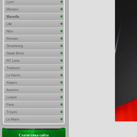
Lyon
Monaco
Marseille
Lille
Nice
Rennes
Strasbourg
Stade Brest
RC Lens
Toulouse
Le Havre
Angers
Auxerre
Lorient
Paris
Troyes
Le Mans
Статистика сайта