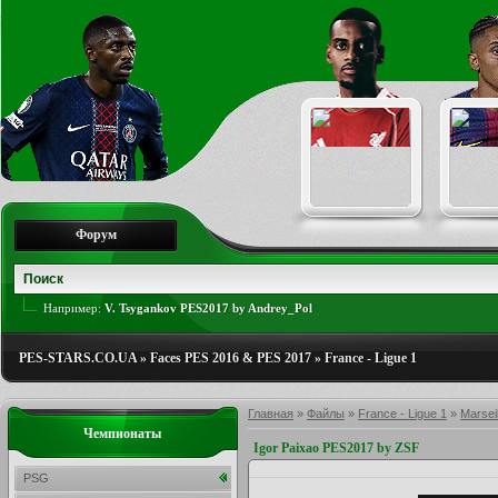
Форум
Например:
V. Tsygankov PES2017 by Andrey_Pol
PES-STARS.CO.UA
»
Faces PES 2016 & PES 2017
»
France - Ligue 1
Главная
»
Файлы
»
France - Ligue 1
»
Marseil
Чемпионаты
Igor Paixao PES2017 by ZSF
PSG