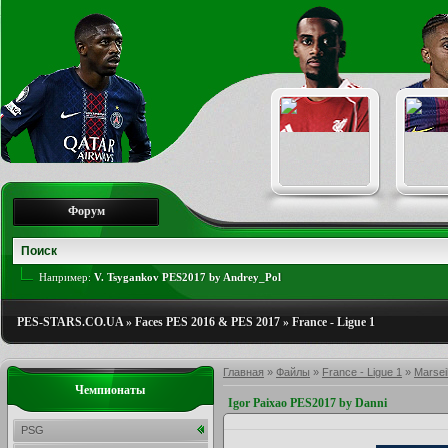
Форум
Например:
V. Tsygankov PES2017 by Andrey_Pol
PES-STARS.CO.UA
»
Faces PES 2016 & PES 2017
»
France - Ligue 1
Главная
»
Файлы
»
France - Ligue 1
»
Marseil
Чемпионаты
Igor Paixao PES2017 by Danni
PSG