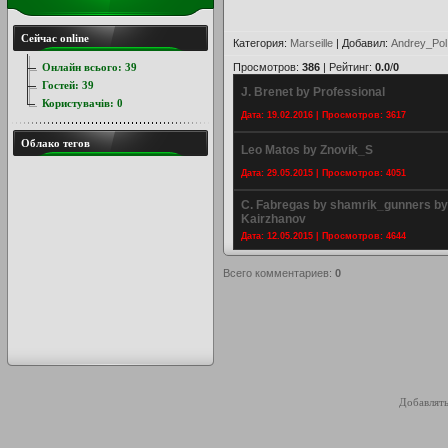
Сейчас online
Категория
:
Marseille
|
Добавил
:
Andrey_Pol
Онлайн всього:
39
Просмотров
:
386
|
Рейтинг
:
0.0
/
0
Гостей:
39
J. Brenet by Professional
Користувачів:
0
Дата: 19.02.2016 | Просмотров: 3617
Облако тегов
Leo Matos by Znovik_S
Дата: 29.05.2015 | Просмотров: 4051
C. Fabregas by shamrik_gunners by
Kairzhanov
Дата: 12.05.2015 | Просмотров: 4644
Всего комментариев
:
0
Добавлять