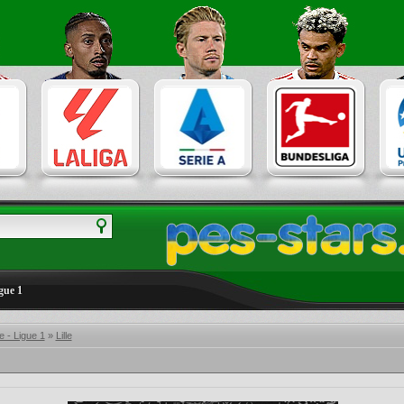
gue 1
 - Ligue 1
»
Lille