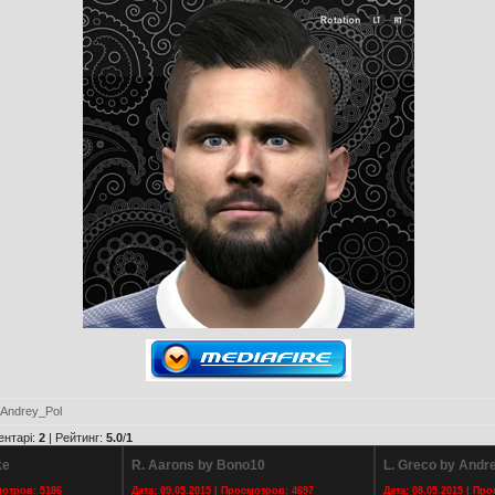
Andrey_Pol
ентарі
:
2
|
Рейтинг
:
5.0
/
1
ke
R. Aarons by Bono10
L. Greco by Andr
мотров: 5186
Дата: 09.05.2015 | Просмотров: 4697
Дата: 08.05.2015 | Пр