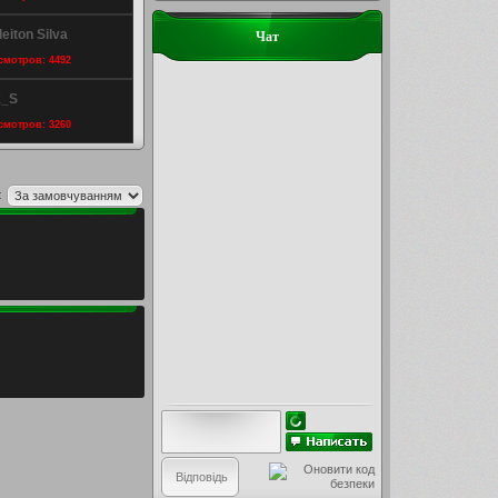
eiton Silva
Чат
осмотров: 4492
k_S
осмотров: 3260
: