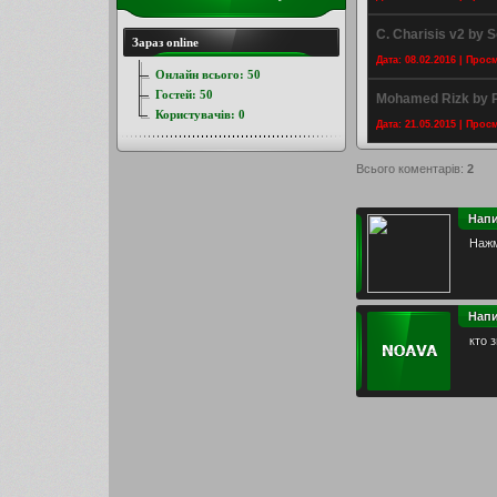
C. Charisis v2 by S
Зараз online
Дата: 08.02.2016 | Прос
Онлайн всього:
50
Гостей:
50
Mohamed Rizk by P
Користувачів:
0
Дата: 21.05.2015 | Прос
Всього коментарів
:
2
Нап
Нажм
Нап
кто 