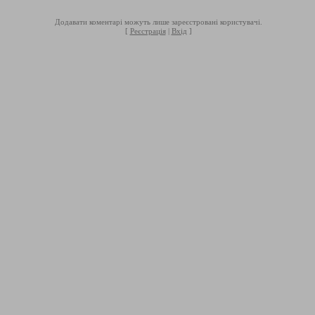
Додавати коментарі можуть лише зареєстровані користувачі.
[
Реєстрація
|
Вхід
]