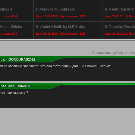
otirakis
F. Pereyra by Sotirakis
R. Centurion by Cl
мотров: 2854
Дата: 09.05.2015 | Просмотров: 3323
Дата: 26.05.2015 | Пр
rince Shieka
S. Abdel-Khalik by M.El3raby
S. Tasci by Znovi
мотров: 2604
Дата: 19.08.2016 | Просмотров: 1535
Дата: 24.05.2015 | Пр
Порядок виводу коментарів
исал:
GONDURAS2012
и на картинку "mediafire", что под фото лица и дальше сможешь скачать.
исал:
abdula060490
знает как скачать ?