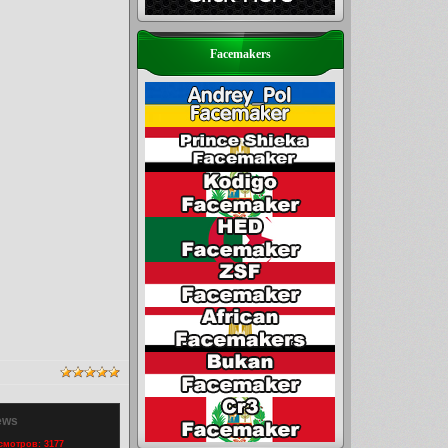
Facemakers
ews
осмотров: 3177