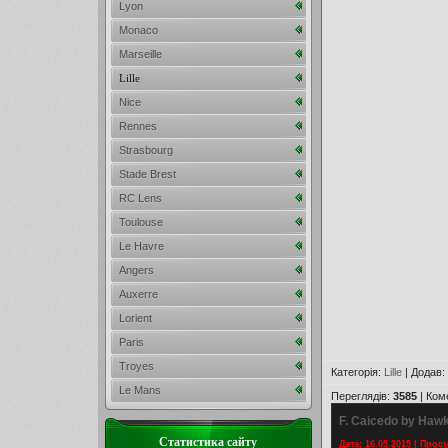
Lyon
Monaco
Marseille
Lille
Nice
Rennes
Strasbourg
Stade Brest
RC Lens
Toulouse
Le Havre
Angers
Auxerre
Lorient
Paris
Troyes
Категорія
:
Lille
|
Додав
:
Le Mans
Переглядів
:
3585
|
Ком
F. Caicedo by Haw
Статистика сайту
Дата: 16.05.2015 | Прос