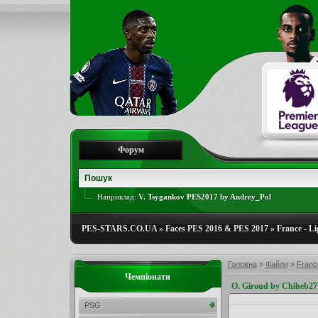
Форум
Наприклад:
V. Tsygankov PES2017 by Andrey_Pol
PES-STARS.CO.UA
»
Faces PES 2016 & PES 2017
»
France - Li
Головна
»
Файли
»
France
Чемпіонати
O. Giroud by Chiheb27
PSG