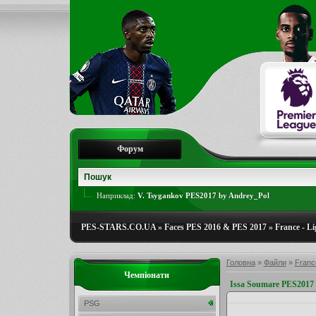
Форум
Наприклад:
V. Tsygankov PES2017 by Andrey_Pol
PES-STARS.CO.UA
»
Faces PES 2016 & PES 2017
»
France - Li
Головна
»
Файли
»
France
Чемпіонати
Issa Soumare PES2017
PSG