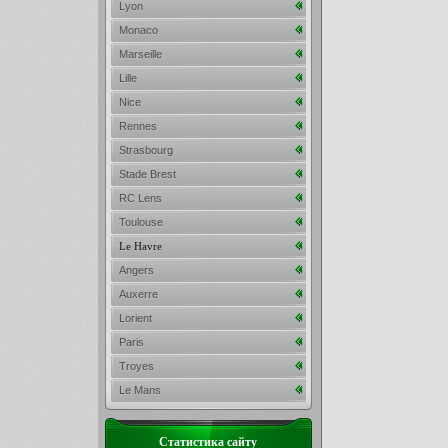
Lyon
Monaco
Marseille
Lille
Nice
Rennes
Strasbourg
Stade Brest
RC Lens
Toulouse
Le Havre
Angers
Auxerre
Lorient
Paris
Troyes
Le Mans
Статистика сайту