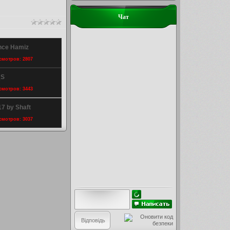
Чат
ince Hamiz
осмотров: 2807
_S
осмотров: 3443
7 by Shaft
осмотров: 3037