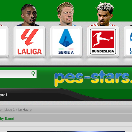
gue 1
 - Ligue 1
»
Le Havre
 by Danni