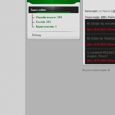
Зараз online
Категорія
:
Le Havre
|
Д
Онлайн всього:
194
Переглядів
:
233
|
Рейт
Гостей:
193
M. Grujic by ancom
Користувачів:
1
Дата: 28.05.2015 | Прос
Dalang
M. Dabo by Tuniziz
Дата: 10.05.2015 | Прос
V. Lindelof PES201
Aspire_Pes17
Дата: 18.07.2022 | Прос
Всього коментарів
:
0