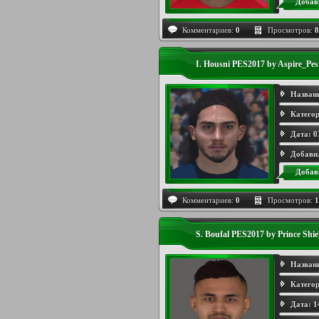
Добав
Комментариев:
0
Просмотров:
8
I. Housni PES2017 by Aspire_Pes
Назван
Категор
Дата:
0
Добави
Добав
Комментариев:
0
Просмотров:
1
S. Boufal PES2017 by Prince Shi
Назван
Категор
Дата:
1