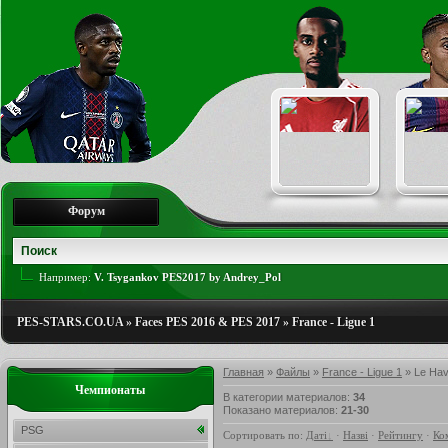
Форум
Например:
V. Tsygankov PES2017 by Andrey_Pol
PES-STARS.CO.UA
»
Faces PES 2016 & PES 2017
»
France - Ligue 1
Главная
»
Файлы
»
France - Ligue 1
» Le Hav
Чемпионаты
В категории материалов
:
34
Показано материалов
:
21-30
PSG
Сортировать по
:
Даті
·
Назві
·
Рейтингу
·
Ко