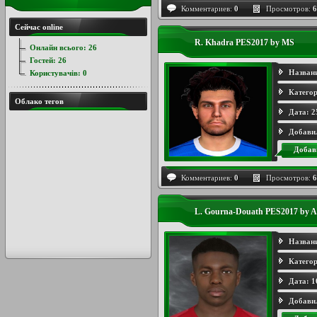
Комментариев:
0
Просмотров:
6
Сейчас online
R. Khadra PES2017 by MS
Онлайн всього:
26
Гостей:
26
Назван
Користувачів:
0
Категор
Облако тегов
Дата:
2
Добави
Добав
Комментариев:
0
Просмотров:
6
L. Gourna-Douath PES2017 by A
Назван
Категор
Дата:
1
Добави