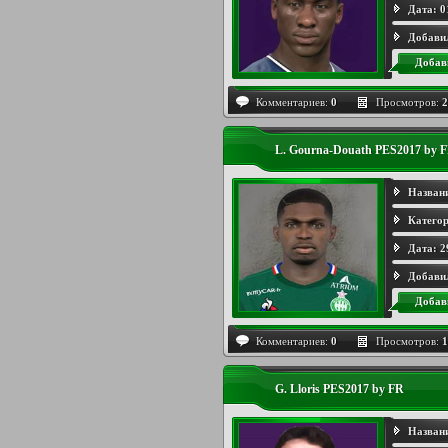
Дата:
0
Добави
Добав
Комментариев:
0
Просмотров:
2
L. Gourna-Douath PES2017 by 
Назван
Категор
Дата:
2
Добави
Добав
Комментариев:
0
Просмотров:
1
G. Lloris PES2017 by FR
Назван