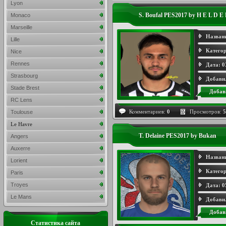
Lyon
S. Boufal PES2017 by H E L D E
Monaco
Marseille
Назван
Lille
Категор
Nice
Rennes
Дата:
0
Strasbourg
Добави
Stade Brest
Добав
RC Lens
Комментариев:
0
Просмотров:
5
Toulouse
Le Havre
T. Delaine PES2017 by Bukan
Angers
Auxerre
Назван
Lorient
Категор
Paris
Troyes
Дата:
0
Le Mans
Добави
Добав
Статистика сайта