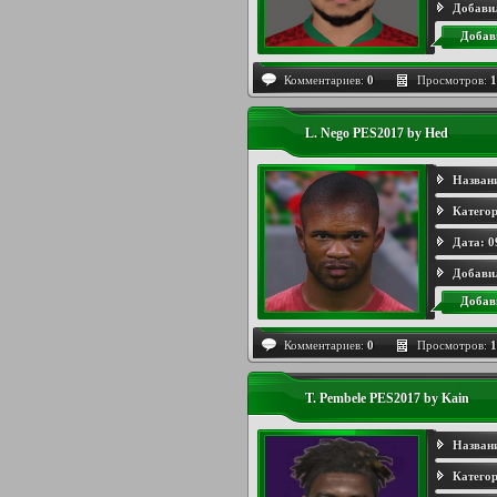
Добави
Добав
Комментариев:
0
Просмотров:
1
L. Nego PES2017 by Hed
Назван
Категор
Дата:
0
Добави
Добав
Комментариев:
0
Просмотров:
1
T. Pembele PES2017 by Kain
Назван
Категор