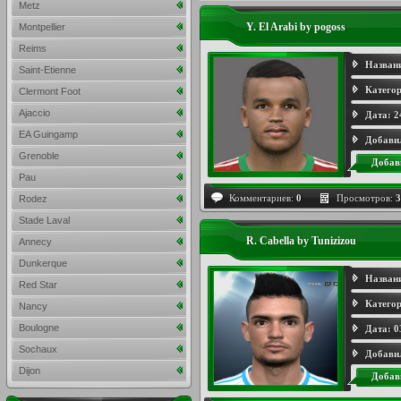
Metz
Y. El Arabi by pogoss
Montpellier
Reims
Назван
Saint-Etienne
Категор
Clermont Foot
Ajaccio
Дата:
2
EA Guingamp
Добави
Grenoble
Добав
Pau
Комментариев:
0
Просмотров:
3
Rodez
Stade Laval
R. Cabella by Tunizizou
Annecy
Dunkerque
Назван
Red Star
Категор
Nancy
Boulogne
Дата:
0
Sochaux
Добави
Dijon
Добав