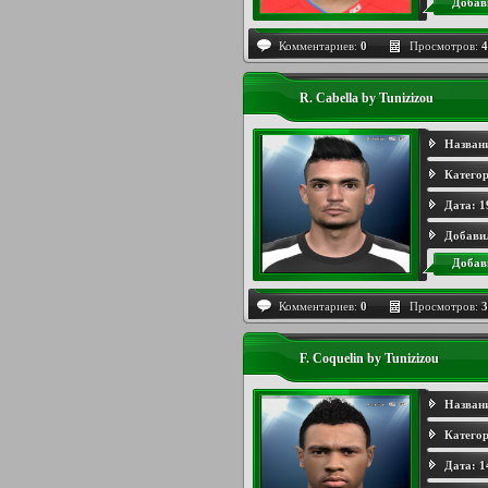
Добав
Комментариев:
0
Просмотров:
4
R. Cabella by Tunizizou
Назван
Категор
Дата:
1
Добави
Добав
Комментариев:
0
Просмотров:
3
F. Coquelin by Tunizizou
Назван
Категор
Дата:
1