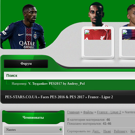
Форум
Например:
V. Tsygankov PES2017 by Andrey_Pol
PES-STARS.CO.UA
»
Faces PES 2016 & PES 2017
»
France - Ligue 2
Главная
»
Файлы
»
France - Ligue 2
» Nante
Чемпионаты
В категории материалов
:
46
Показано материалов
:
41-46
Nantes
Сортировать по
:
Даті
·
Назві
·
Рейтингу
·
Ко