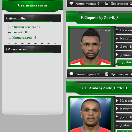
Комментариев:
0
Просмотров:
2
Статистика сайта
F. Coquelin by Znovik_S
Сейчас online
Онлайн всього:
30
Назван
Гостей:
30
Користувачів:
0
Категор
Дата:
1
Облако тегов
Добави
Добав
Комментариев:
0
Просмотров:
3
Y. El Arabi by Andri_Dexter11
Назван
Категор
Дата:
1
Добави