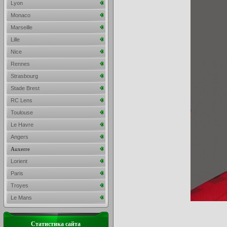
Lyon
Monaco
Marseille
Lille
Nice
Rennes
Strasbourg
Stade Brest
RC Lens
Toulouse
Le Havre
Angers
Auxerre
Lorient
Paris
Troyes
Le Mans
Статистика сайта