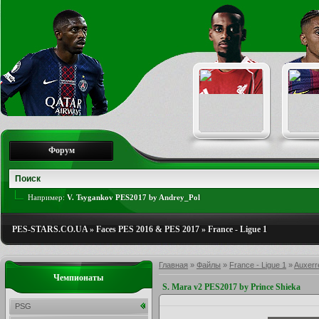
Форум
Например:
V. Tsygankov PES2017 by Andrey_Pol
PES-STARS.CO.UA
»
Faces PES 2016 & PES 2017
»
France - Ligue 1
Главная
»
Файлы
»
France - Ligue 1
»
Auxerr
Чемпионаты
S. Mara v2 PES2017 by Prince Shieka
PSG