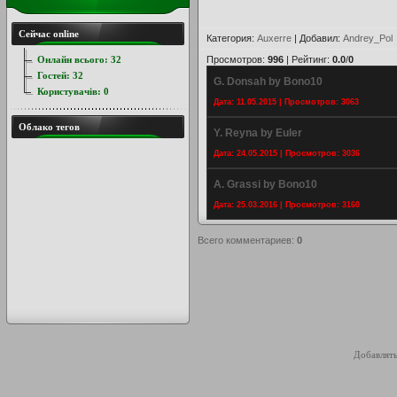
Сейчас online
Категория
:
Auxerre
|
Добавил
:
Andrey_Pol
Онлайн всього:
32
Просмотров
:
996
|
Рейтинг
:
0.0
/
0
Гостей:
32
G. Donsah by Bono10
Користувачів:
0
Дата: 11.05.2015 | Просмотров: 3063
Облако тегов
Y. Reyna by Euler
Дата: 24.05.2015 | Просмотров: 3036
A. Grassi by Bono10
Дата: 25.03.2016 | Просмотров: 3160
Всего комментариев
:
0
Добавлять