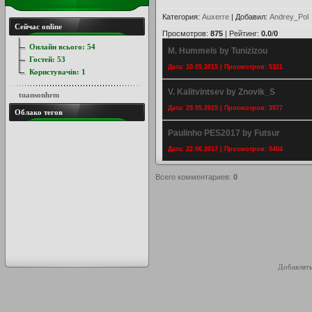
Категория
:
Auxerre
|
Добавил
:
Andrey_Pol
Сейчас online
Просмотров
:
875
|
Рейтинг
:
0.0
/
0
Онлайн всього:
54
M. Hummels by Tunizizou
Гостей:
53
Дата: 10.05.2015 | Просмотров: 5321
Користувачів:
1
V. Kalitvintsev by Znovik_S
tuansonhrm
Дата: 29.05.2015 | Просмотров: 3977
Облако тегов
Paulinho PES2017 by Futsur
Дата: 22.06.2017 | Просмотров: 5404
Всего комментариев
:
0
Добавлять