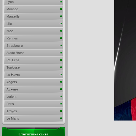
Lyon
Monaco
Marseille
Lille
Nice
Rennes
Strasbourg
Stade Brest
RC Lens
Toulouse
Le Havre
Angers
Auxerre
Lorient
Paris
Troyes
Le Mans
Статистика сайта