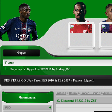
Форум
Например:
V. Tsygankov PES2017 by Andrey_Pol
PES-STARS.CO.UA
»
Faces PES 2016 & PES 2017
»
France - Ligue 1
Главная
»
Файлы
»
France - Ligue 1
»
Auxerr
Чемпионаты
O. El Azzouzi PES2017 by ZSF
PSG