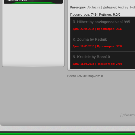
Категория
:
Al-Jazira
|
Добавил
:
Andrey_Pol
Просмотров
:
749
|
Рейтинг
:
0.0
/
0
R. Hilbert by saviogoncalves1995
Дата: 23.05.2015 | Просмотров: 2943
K. Zouma by Rednik
Дата: 16.05.2015 | Просмотров: 3937
N. Krsticic by Bono10
Дата: 11.05.2015 | Просмотров: 2708
Всего комментариев
:
0
Добавлять