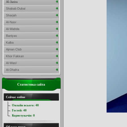
Al-Jazira
Shabab Dubai
Sharjah
Al-Nasr
Al-Wahda
Baniyas
Kalba
Ajman Club
Khor Fakkan
Al-Wasl
Al-Dhafra
Статистика сайта
Сейчас online
Онлайн всього:
40
Гостей:
40
Користувачів:
0
Облако тегов