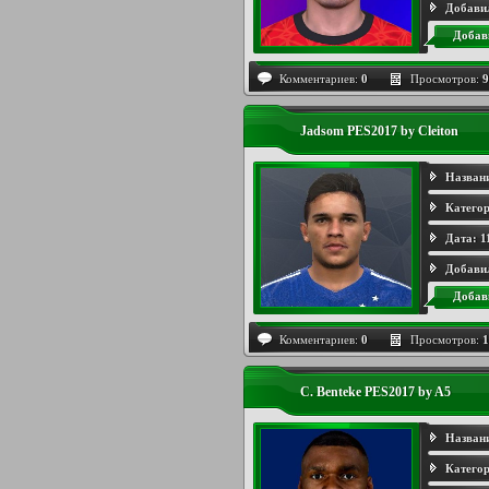
Добави
Добав
Комментариев:
0
Просмотров:
9
Jadsom PES2017 by Cleiton
Назван
Категор
Дата:
1
Добави
Добав
Комментариев:
0
Просмотров:
1
C. Benteke PES2017 by A5
Назван
Категор