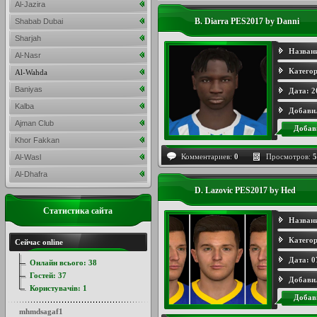
Al-Jazira
B. Diarra PES2017 by Danni
Shabab Dubai
Sharjah
Назван
Al-Nasr
Категор
Al-Wahda
Baniyas
Дата:
2
Kalba
Добави
Ajman Club
Добав
Khor Fakkan
Комментариев:
0
Просмотров:
5
Al-Wasl
Al-Dhafra
D. Lazovic PES2017 by Hed
Статистика сайта
Назван
Категор
Сейчас online
Дата:
0
Онлайн всього:
38
Гостей:
37
Добави
Користувачів:
1
Добав
mhmdsagaf1