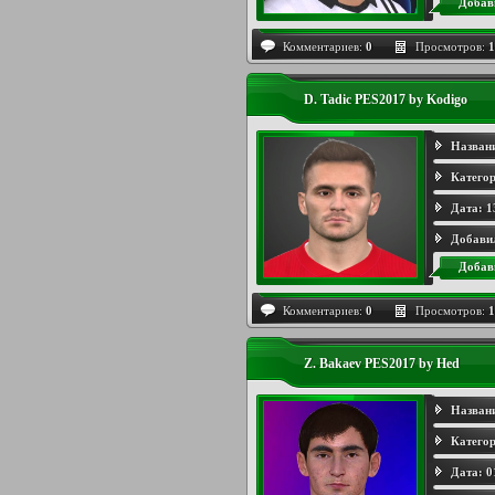
Добав
Комментариев:
0
Просмотров:
1
D. Tadic PES2017 by Kodigo
Назван
Категор
Дата:
1
Добави
Добав
Комментариев:
0
Просмотров:
1
Z. Bakaev PES2017 by Hed
Назван
Категор
Дата:
0