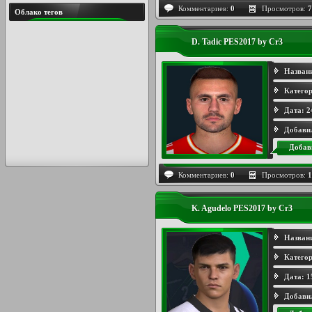
Комментариев:
0
Просмотров:
7
Облако тегов
D. Tadic PES2017 by Cr3
Назван
Категор
Дата:
2
Добави
Добав
Комментариев:
0
Просмотров:
1
K. Agudelo PES2017 by Cr3
Назван
Категор
Дата:
1
Добави