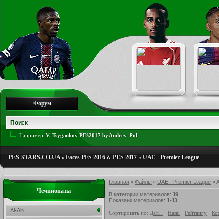
Форум
Например:
V. Tsygankov PES2017 by Andrey_Pol
PES-STARS.CO.UA
»
Faces PES 2016 & PES 2017
»
UAE - Premier League
Главная
»
Файлы
»
UAE - Premier League
» 
Чемпионаты
В категории материалов
:
19
Показано материалов
:
1-10
Al-Ain
Сортировать по
:
Даті
·
Назві
·
Рейтингу
·
Ко