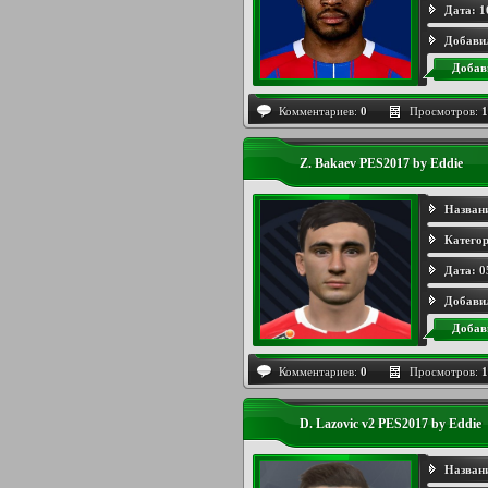
Дата:
1
Добави
Добав
Комментариев:
0
Просмотров:
1
Z. Bakaev PES2017 by Eddie
Назван
Категор
Дата:
0
Добави
Добав
Комментариев:
0
Просмотров:
1
D. Lazovic v2 PES2017 by Eddie
Назван