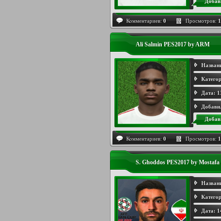
Добав
Комментариев:
0
Просмотров:
1
Ali Salmin PES2017 by ARM
Назван
Категор
Дата:
1
Добави
Добав
Комментариев:
0
Просмотров:
1
S. Ghoddos PES2017 by Mostafa
Назван
Категор
Дата:
1