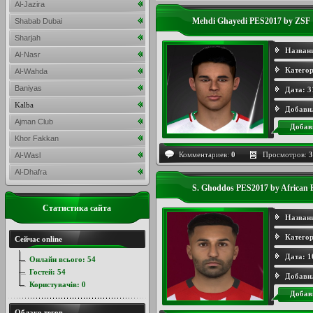
Al-Jazira
Mehdi Ghayedi PES2017 by ZSF
Shabab Dubai
Sharjah
Назван
Al-Nasr
Категор
Al-Wahda
Baniyas
Дата:
3
Kalba
Добави
Ajman Club
Добав
Khor Fakkan
Комментариев:
0
Просмотров:
3
Al-Wasl
Al-Dhafra
S. Ghoddos PES2017 by African 
Статистика сайта
Назван
Категор
Сейчас online
Дата:
1
Онлайн всього:
54
Гостей:
54
Добави
Користувачів:
0
Добав
Облако тегов