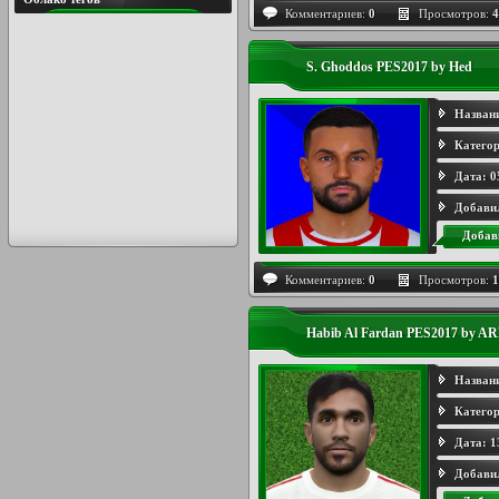
Комментариев:
0
Просмотров:
4
S. Ghoddos PES2017 by Hed
Назван
Категор
Дата:
0
Добави
Добав
Комментариев:
0
Просмотров:
1
Habib Al Fardan PES2017 by A
Назван
Категор
Дата:
1
Добави