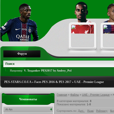
Форум
Например:
V. Tsygankov PES2017 by Andrey_Pol
PES-STARS.CO.UA
»
Faces PES 2016 & PES 2017
»
UAE - Premier League
Главная
»
Файлы
»
UAE - Premier League
» K
Чемпионаты
В категории материалов
:
8
Показано материалов
:
1-8
Al-Ain
Сортировать по
:
Даті
·
Назві
·
Рейтингу
·
Ко