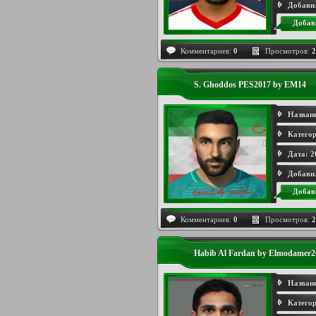
Добави
Добав
Комментариев:
0
Просмотров:
2
S. Ghoddos PES2017 by EM14
Назван
Категор
Дата:
2
Добави
Добав
Комментариев:
0
Просмотров:
2
Habib Al Fardan by Elmodamer2
Назван
Категор