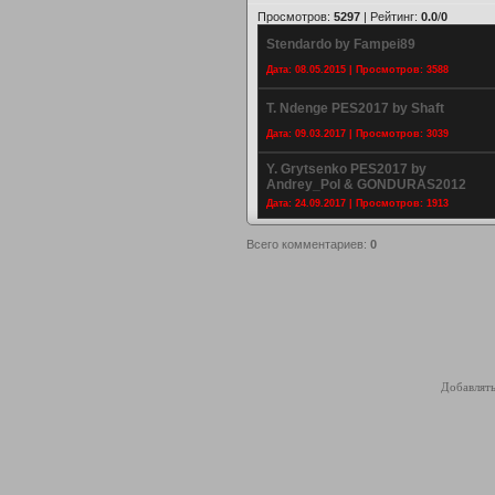
Просмотров
:
5297
|
Рейтинг
:
0.0
/
0
Stendardo by Fampei89
Дата: 08.05.2015 | Просмотров: 3588
T. Ndenge PES2017 by Shaft
Дата: 09.03.2017 | Просмотров: 3039
Y. Grytsenko PES2017 by
Andrey_Pol & GONDURAS2012
Дата: 24.09.2017 | Просмотров: 1913
Всего комментариев
:
0
Добавлять