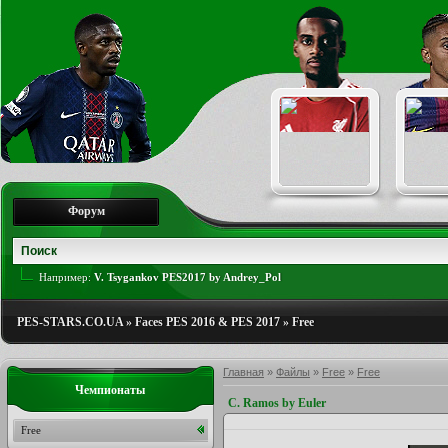
Форум
Например:
V. Tsygankov PES2017 by Andrey_Pol
PES-STARS.CO.UA
»
Faces PES 2016 & PES 2017
»
Free
Главная
»
Файлы
»
Free
»
Free
Чемпионаты
C. Ramos by Euler
Free