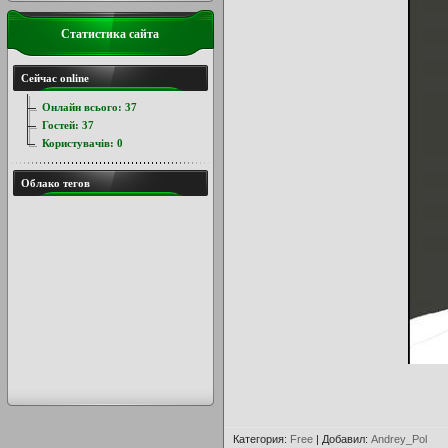
Статистика сайта
Сейчас online
Онлайн всього:
37
Гостей:
37
Користувачів:
0
Облако тегов
Категория
:
Free
|
Добавил
:
Andrey_Pol