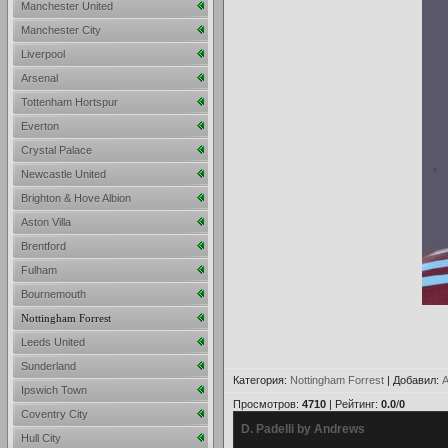
Manchester United
Manchester City
Liverpool
Arsenal
Tottenham Hortspur
Everton
Crystal Palace
Newcastle United
Brighton & Hove Albion
Aston Villa
Brentford
Fulham
Bournemouth
Nottingham Forrest
Leeds United
Sunderland
Категория
:
Nottingham Forrest
|
Добавил
:
A
Ipswich Town
Просмотров
:
4710
|
Рейтинг
:
0.0
/
0
Coventry City
D. Padelli by Andrews
Hull City