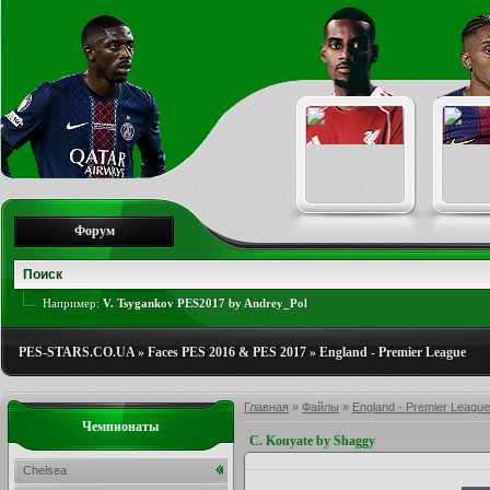
Форум
Например:
V. Tsygankov PES2017 by Andrey_Pol
PES-STARS.CO.UA
»
Faces PES 2016 & PES 2017
»
England - Premier League
Главная
»
Файлы
»
England - Premier League
Чемпионаты
C. Kouyate by Shaggy
Chelsea