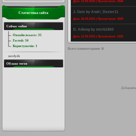
Дата: 13.05.2015 | Просмотров: 3346
J. Geis by Andri_Dexter11
Статистика сайта
Дата: 26.05.2015 | Просмотров: 3005
Сейчас online
D. Adlung by michi1860
Онлайн всього:
35
Дата: 12.05.2015 | Просмотров: 2325
Гостей:
34
Користувачів:
1
Всего комментариев
:
0
nerdydz
Облако тегов
Добавлять