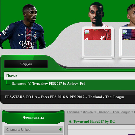
Форум
Например:
V. Tsygankov PES2017 by Andrey_Pol
PES-STARS.CO.UA
»
Faces PES 2016 & PES 2017
»
Thailand - Thai League
Главная
»
Файлы
»
Thailand - Thai League
»
Чемпионаты
A. Townsend PES2017 by DC
Chiangrai United