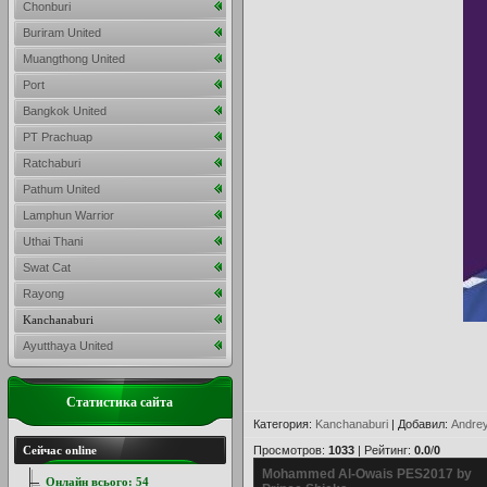
Chonburi
Buriram United
Muangthong United
Port
Bangkok United
PT Prachuap
Ratchaburi
Pathum United
Lamphun Warrior
Uthai Thani
Swat Cat
Rayong
Kanchanaburi
Ayutthaya United
Статистика сайта
Категория
:
Kanchanaburi
|
Добавил
:
Andre
Сейчас online
Просмотров
:
1033
|
Рейтинг
:
0.0
/
0
Mohammed Al-Owais PES2017 by
Онлайн всього:
54