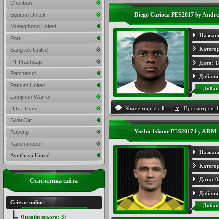
Chonburi
Diego Carioca PES2017 by Andre
Buriram United
Muangthong United
Назван
Port
Категор
Bangkok United
PT Prachuap
Дата:
1
Ratchaburi
Добави
Pathum United
Добав
Lamphun Warrior
Комментариев:
0
Просмотров:
1
Uthai Thani
Swat Cat
Yashir Islame PES2017 by ARM
Rayong
Kanchanaburi
Назван
Ayutthaya United
Категор
Дата:
0
Статистика сайта
Добави
Сейчас online
Добав
Онлайн всього:
33