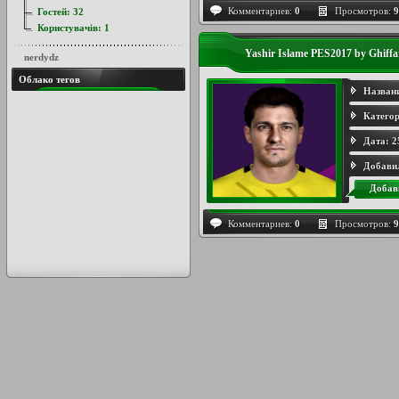
Комментариев:
0
Просмотров:
9
Гостей:
32
Користувачів:
1
Yashir Islame PES2017 by Ghif
nerdydz
Облако тегов
Назван
Категор
Дата:
2
Добави
Добав
Комментариев:
0
Просмотров:
9