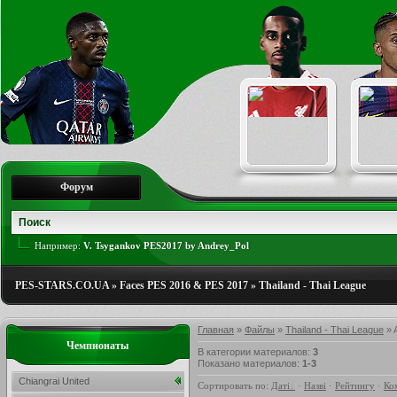
Форум
Например:
V. Tsygankov PES2017 by Andrey_Pol
PES-STARS.CO.UA
»
Faces PES 2016 & PES 2017
»
Thailand - Thai League
Главная
»
Файлы
»
Thailand - Thai League
» 
Чемпионаты
В категории материалов
:
3
Показано материалов
:
1-3
Chiangrai United
Сортировать по
:
Даті
·
Назві
·
Рейтингу
·
Ко