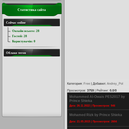
Статистика сайта
Сейчас online
Онлайн всього:
28
Гостей:
28
Користувачів:
0
Облако тегов
Категория
:
Free
|
Добавил
:
Andrey_Pol
Просмотров
:
3759
|
Рейтинг
:
0.0
/
0
Mohammed Al-Owais PES2017 by
Prince Shieka
Дата: 26.11.2022 | Просмотров: 946
Mohamed Rizk by Prince Shieka
Дата: 21.05.2015 | Просмотров: 2604