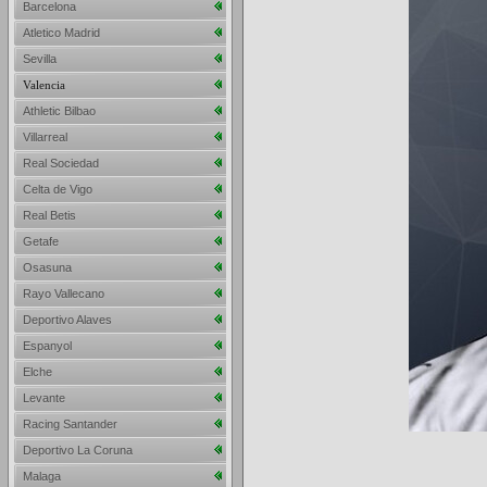
Barcelona
Atletico Madrid
Sevilla
Valencia
Athletic Bilbao
Villarreal
Real Sociedad
Celta de Vigo
Real Betis
Getafe
Osasuna
Rayo Vallecano
Deportivo Alaves
Espanyol
Elche
Levante
Racing Santander
Deportivo La Coruna
Malaga