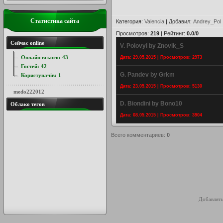
Статистика сайта
Категория
:
Valencia
|
Добавил
:
Andrey_Pol
Просмотров
:
219
|
Рейтинг
:
0.0
/
0
Сейчас online
V. Polovyi by Znovik_S
Онлайн всього:
43
Дата: 29.05.2015 | Просмотров: 2973
Гостей:
42
G. Pandev by Grkm
Користувачів:
1
Дата: 23.05.2015 | Просмотров: 5130
medo222012
D. Biondini by Bono10
Облако тегов
Дата: 08.05.2015 | Просмотров: 3904
Всего комментариев
:
0
Добавлять