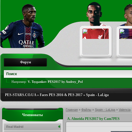
Форум
Например:
V. Tsygankov PES2017 by Andrey_Pol
PES-STARS.CO.UA
»
Faces PES 2016 & PES 2017
»
Spain - LaLiga
Главная
»
Файлы
»
Spain - LaLiga
»
Valencia
Чемпионаты
A. Almeida PES2017 by Cam7PES
Real Madrid