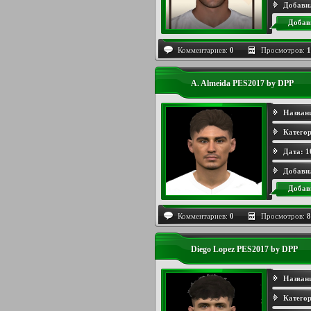
Добави
Добав
Комментариев:
0
Просмотров:
1
A. Almeida PES2017 by DPP
Назван
Категор
Дата:
1
Добави
Добав
Комментариев:
0
Просмотров:
8
Diego Lopez PES2017 by DPP
Назван
Категор