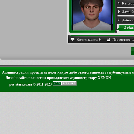
Категор
Дата:
0
Добави
Добав
Комментариев:
0
Просмотров:
1
Администрация проекта не несет какую-либо ответственность за публикуемые 
Дизайн сайта полностью принадлежит администратору XENON
pes-stars.co.ua © 2011-2023