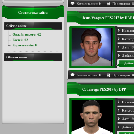
Комментариев:
0
Просмотров:
8
Статистика сайта
Jesus Vazquez PES2017 by HAR
Сейчас online
Назван
Онлайн всього:
62
Категор
Гостей:
62
Користувачів:
0
Дата:
0
Добави
Облако тегов
Добав
Комментариев:
0
Просмотров:
8
C. Tarrega PES2017 by DPP
Назван
Категор
Дата:
2
Добави