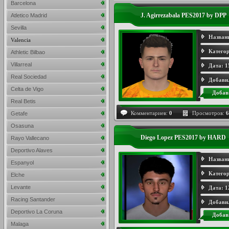
Barcelona
J. Agirrezabala PES2017 by DPP
Atletico Madrid
Sevilla
Назван
Valencia
Категор
Athletic Bilbao
Villarreal
Дата:
1
Real Sociedad
Добави
Celta de Vigo
Добав
Real Betis
Комментариев:
0
Просмотров:
6
Getafe
Osasuna
Diego Lopez PES2017 by HARD
Rayo Vallecano
Deportivo Alaves
Назван
Espanyol
Категор
Elche
Levante
Дата:
1
Racing Santander
Добави
Deportivo La Coruna
Добав
Malaga