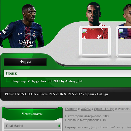
Форум
Например:
V. Tsygankov PES2017 by Andrey_Pol
PES-STARS.CO.UA
»
Faces PES 2016 & PES 2017
»
Spain - LaLiga
Главная
»
Файлы
»
Spain - LaLiga
» Valencia
Чемпионаты
В категории материалов
:
108
Показано материалов
:
1-10
Real Madrid
Сортировать по
:
Даті
·
Назві
·
Рейтингу
·
Ко