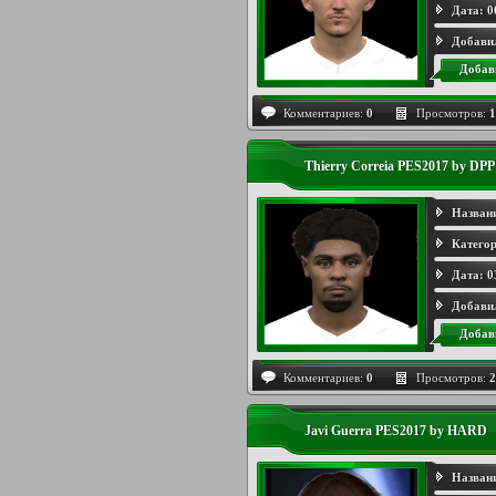
Дата:
0
Добави
Добав
Комментариев:
0
Просмотров:
1
Thierry Correia PES2017 by DPP
Назван
Категор
Дата:
0
Добави
Добав
Комментариев:
0
Просмотров:
2
Javi Guerra PES2017 by HARD
Назван