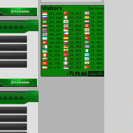
Детальнiше
Детальнiше