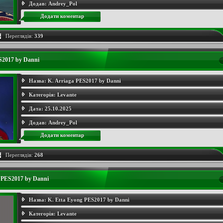
Додав:
Andrey_Pol
Додати коментар
Переглядів:
339
S2017 by Danni
Назва:
K. Arriaga PES2017 by Danni
Категорія:
Levante
Дата:
25.10.2025
Додав:
Andrey_Pol
Додати коментар
Переглядів:
268
 PES2017 by Danni
Назва:
K. Etta Eyong PES2017 by Danni
Категорія:
Levante