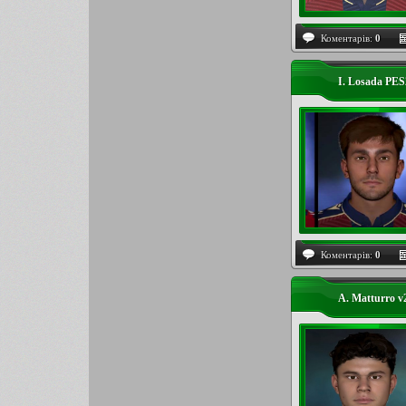
Коментарів:
0
I. Losada PE
Коментарів:
0
A. Matturro 