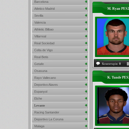
Barcelona
M. Ryan PES
Atletico Madrid
Sevilla
Valencia
Athletic Bilbao
Villarreal
Real Sociedad
Celta de Vigo
Real Betis
Коментарів:
0
Getafe
Osasuna
K. Tunde PE
Rayo Vallecano
Deportivo Alaves
Espanyol
Elche
Levante
Racing Santander
Deportivo La Coruna
Malaga