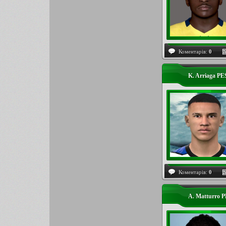
Коментарів:
0
K. Arriaga PE
Коментарів:
0
A. Matturro 