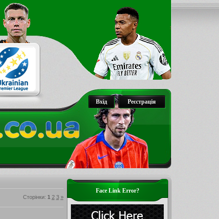
Вхід
Реєстрація
Face Link Error?
Сторінки
:
1
2
3
»