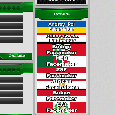
Facemakers
Детальнiше