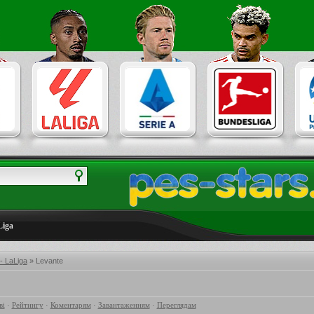
Liga
- LaLiga
» Levante
ві
·
Рейтингу
·
Коментарям
·
Завантаженням
·
Переглядам