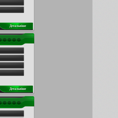
Детальнiше
Детальнiше