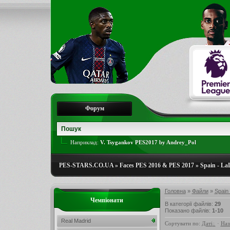
Форум
Наприклад:
V. Tsygankov PES2017 by Andrey_Pol
PES-STARS.CO.UA
»
Faces PES 2016 & PES 2017
»
Spain - La
Головна
»
Файли
»
Spain 
Чемпіонати
В категорії файлів
:
29
Показано файлів
:
1-10
Real Madrid
Сортувати по
:
Даті
·
Наз