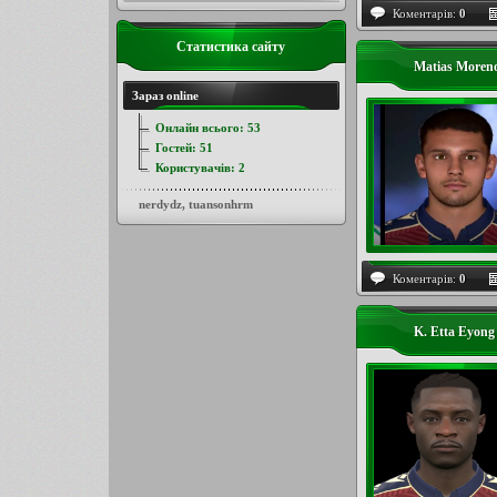
Коментарів:
0
Статистика сайту
Matias Moren
Зараз online
Онлайн всього:
53
Гостей:
51
Користувачів:
2
nerdydz
,
tuansonhrm
Коментарів:
0
K. Etta Eyon