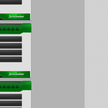
Детальнiше
Детальнiше