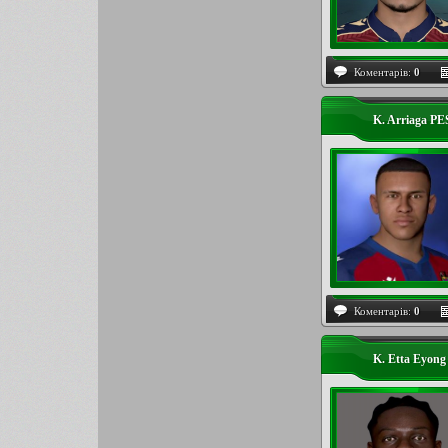
Коментарів:
0
K. Arriaga PE
Коментарів:
0
K. Etta Eyong