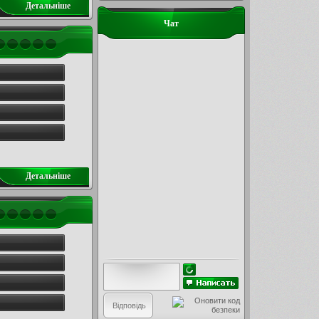
Детальнiше
Чат
Детальнiше