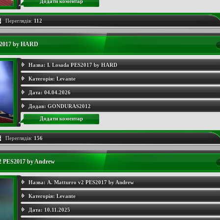
Додати коментар
Переглядів:
112
S2017 by HARD
Назва:
I. Losada PES2017 by HARD
Категорія:
Levante
Дата:
04.04.2026
Додав:
GONDURAS2012
Додати коментар
Переглядів:
156
v2 PES2017 by Andrew
Назва:
A. Matturro v2 PES2017 by Andrew
Категорія:
Levante
Дата:
10.11.2025