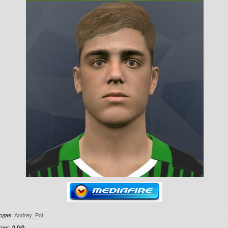
одав
:
Andrey_Pol
тинг
:
0.0
/
0