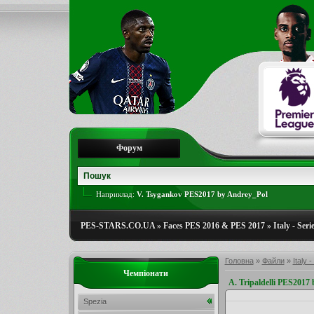
Форум
Наприклад:
V. Tsygankov PES2017 by Andrey_Pol
PES-STARS.CO.UA
»
Faces PES 2016 & PES 2017
»
Italy - Ser
Головна
»
Файли
»
Italy 
Чемпіонати
A. Tripaldelli PES2017 
Spezia