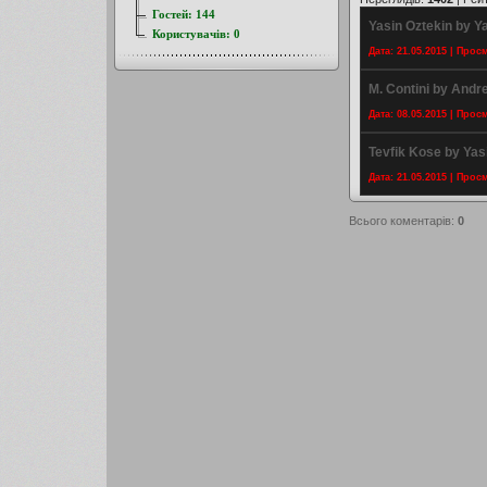
Гостей:
144
Yasin Oztekin by Y
Користувачів:
0
Дата: 21.05.2015 | Прос
M. Contini by Andr
Дата: 08.05.2015 | Прос
Tevfik Kose by Yas
Дата: 21.05.2015 | Прос
Всього коментарів
:
0