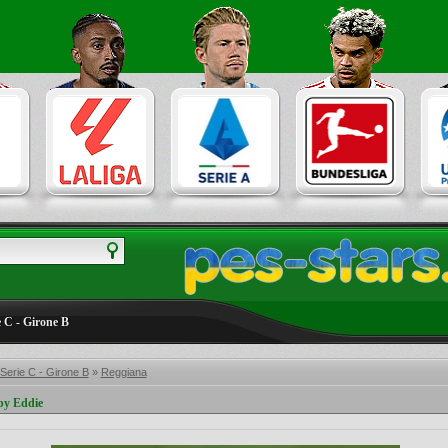
ie C - Girone B
- Serie C - Girone B
»
Reggiana
by Eddie