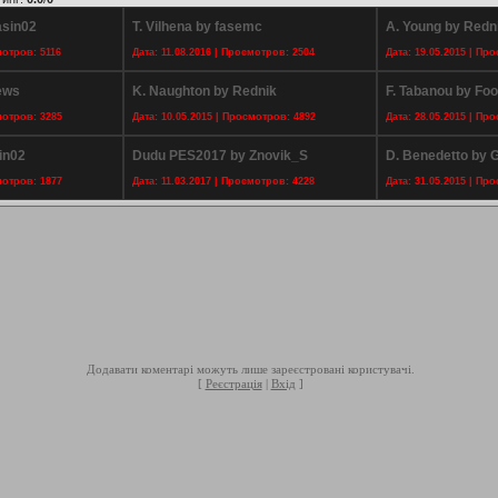
asin02
T. Vilhena by fasemc
A. Young by Redn
мотров: 5116
Дата: 11.08.2016 | Просмотров: 2504
Дата: 19.05.2015 | Пр
ews
K. Naughton by Rednik
F. Tabanou by Foo
мотров: 3285
Дата: 10.05.2015 | Просмотров: 4892
Дата: 28.05.2015 | Пр
in02
Dudu PES2017 by Znovik_S
D. Benedetto by 
мотров: 1877
Дата: 11.03.2017 | Просмотров: 4228
Дата: 31.05.2015 | Пр
Додавати коментарі можуть лише зареєстровані користувачі.
[
Реєстрація
|
Вхід
]