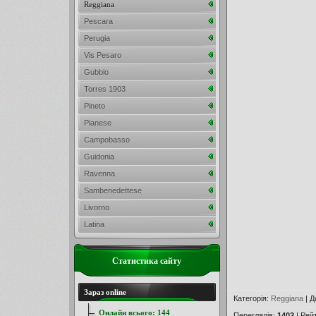
Reggiana
Pescara
Perugia
Vis Pesaro
Gubbio
Torres 1903
Pineto
Pianese
Campobasso
Guidonia
Ravenna
Sambenedettese
Livorno
Latina
Статистика сайту
Зараз online
Категорія
:
Reggiana
|
Д
Онлайн всього:
144
Переглядів
:
1402
|
Рей