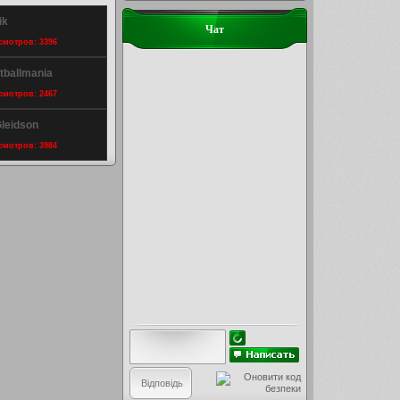
ik
Чат
осмотров: 3396
tballmania
осмотров: 2467
Gleidson
осмотров: 3984