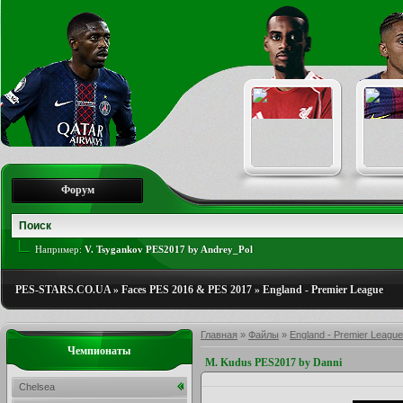
Форум
Например:
V. Tsygankov PES2017 by Andrey_Pol
PES-STARS.CO.UA
»
Faces PES 2016 & PES 2017
»
England - Premier League
Главная
»
Файлы
»
England - Premier League
Чемпионаты
M. Kudus PES2017 by Danni
Chelsea