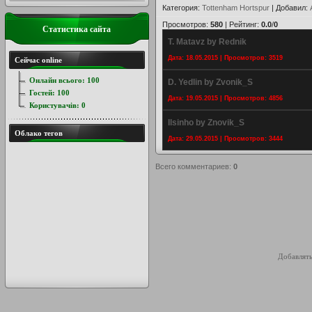
Категория
:
Tottenham Hortspur
|
Добавил
:
Просмотров
:
580
|
Рейтинг
:
0.0
/
0
Статистика сайта
T. Matavz by Rednik
Дата: 18.05.2015 | Просмотров: 3519
Сейчас online
Онлайн всього:
100
D. Yedlin by Zvonik_S
Гостей:
100
Дата: 19.05.2015 | Просмотров: 4856
Користувачів:
0
Ilsinho by Znovik_S
Облако тегов
Дата: 29.05.2015 | Просмотров: 3444
Всего комментариев
:
0
Добавлять