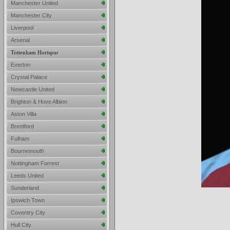
Manchester United
Manchester City
Liverpool
Arsenal
Tottenham Hortspur
Everton
Crystal Palace
Newcastle United
Brighton & Hove Albion
Aston Villa
Brentford
Fulham
Bournemouth
Nottingham Forrest
Leeds United
Sunderland
Ipswich Town
Coventry City
Hull City