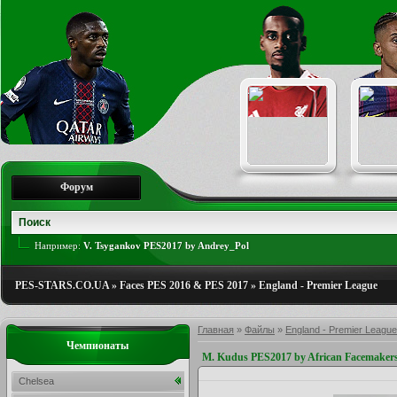
Форум
Например:
V. Tsygankov PES2017 by Andrey_Pol
PES-STARS.CO.UA
»
Faces PES 2016 & PES 2017
»
England - Premier League
Главная
»
Файлы
»
England - Premier League
Чемпионаты
M. Kudus PES2017 by African Facemaker
Chelsea