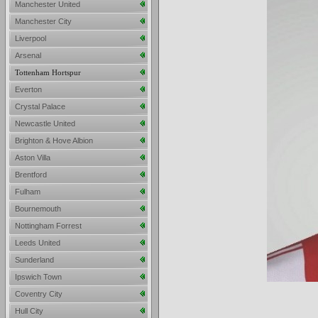
Manchester United
Manchester City
Liverpool
Arsenal
Tottenham Hortspur
Everton
Crystal Palace
Newcastle United
Brighton & Hove Albion
Aston Villa
Brentford
Fulham
Bournemouth
Nottingham Forrest
Leeds United
Sunderland
Ipswich Town
Coventry City
Hull City