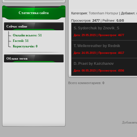
Статистика сайта
Категория
:
Tottenham Hortspur
|
Добавил
:
Просмотров
:
2477
|
Рейтинг
:
0.0
/
0
Сейчас online
S. Sydorchuk by Znovik_S
Онлайн всього:
51
Дата: 29.05.2015 | Просмотров: 4677
Гостей:
51
T. Wellenreuther by Rednik
Користувачів:
0
Дата: 24.05.2015 | Просмотров: 4617
Облако тегов
D. Praet by Kairzhanov
Дата: 08.05.2015 | Просмотров: 4556
Всего комментариев
:
0
Добавлять