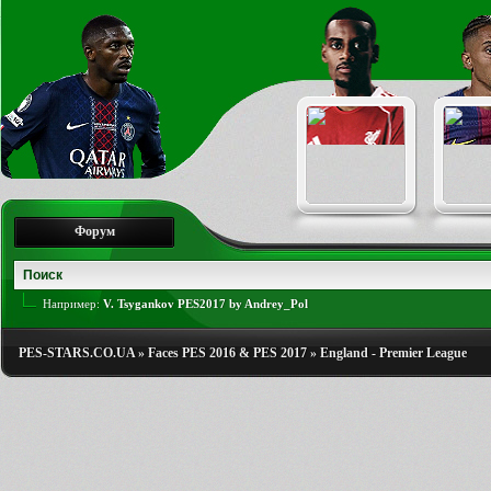
Форум
Например:
V. Tsygankov PES2017 by Andrey_Pol
PES-STARS.CO.UA
»
Faces PES 2016 & PES 2017
»
England - Premier League