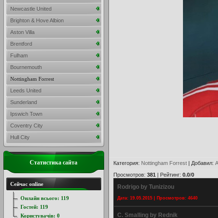
Newcastle United
Brighton & Hove Albion
Aston Villa
Brentford
Fulham
Bournemouth
Nottingham Forrest
Leeds United
Sunderland
Ipswich Town
Coventry City
Hull City
Статистика сайта
Категория
:
Nottingham Forrest
|
Добавил
:
A
Просмотров
:
381
|
Рейтинг
:
0.0
/
0
Сейчас online
Rodrigo by Tunizizou
Онлайн всього:
119
Дата: 19.05.2015 | Просмотров: 4640
Гостей:
119
C. Smalling by Rednik
Користувачів:
0