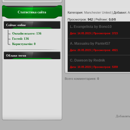
Статистика сайта
Категория
:
Manchester United
|
Добавил
:
A
Просмотров
:
942
|
Рейтинг
:
0.0
/
0
Сейчас online
L. Evangelista by Bono10
Онлайн всього:
136
Дата: 14.05.2015 | Просмотров: 3723
Гостей:
136
A. Masuaku by PantelG7
Користувачів:
0
Дата: 20.05.2015 | Просмотров: 4921
Облако тегов
C. Dawson by Rednik
Дата: 10.05.2015 | Просмотров: 5359
Всего комментариев
:
0
Добавлять