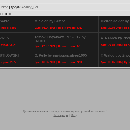
United
|
Додав
:
Andrey_Pol
инг
:
0.0
/
0
usanto
M. Salah by Fampei
Cleiton Xavier by
мотров: 6881
Дата: 02.06.2015 | Просмотров: 5321
Дата: 23.05.2015 | Пр
Tomoki Hayakawa PES2017 by
ovik_S
A. Rebrov by Zno
HARD
мотров: 3228
Дата: 24.05.2015 | Пр
Дата: 27.07.2026 | Просмотров: 37
ZIUTKOWSKI
G. Pelle by saviogoncalves1995
T. Walcott by Zno
мотров: 2277
Дата: 31.05.2015 | Просмотров: 2216
Дата: 09.05.2015 | Пр
Додавати коментарі можуть лише зареєстровані користувачі.
[
Реєстрація
|
Вхід
]