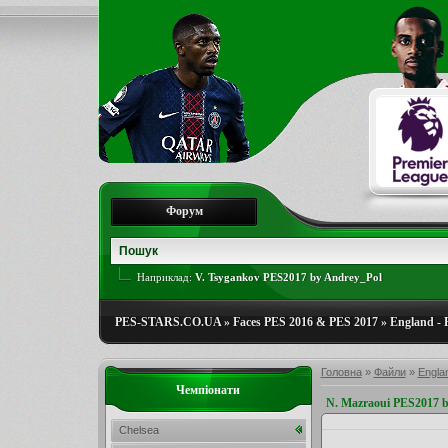
Форум
Наприклад:
V. Tsygankov PES2017 by Andrey_Pol
PES-STARS.CO.UA
»
Faces PES 2016 & PES 2017
»
England - 
Головна
»
Файли
»
Engla
Чемпіонати
N. Mazraoui PES2017 b
Chelsea