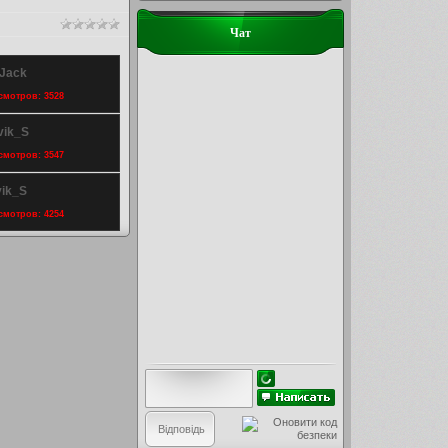
Чат
 Jack
осмотров: 3528
vik_S
осмотров: 3547
vik_S
осмотров: 4254