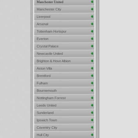
Manchester United
Manchester City
Liverpool
Arsenal
Tottenham Hortspur
Everton
Crystal Palace
Newcastle United
Brighton & Hove Albion
Aston Villa
Brentford
Fulham
Bournemouth
Nottingham Forrest
Leeds United
Sunderland
Ipswich Town
Coventry City
Hull City