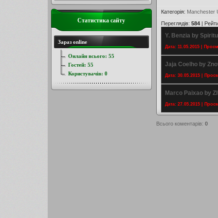
Категорія
:
Manchester 
Статистика сайту
Переглядів
:
584
|
Рейт
Y. Benzia by Spirit
Зараз online
Дата: 11.05.2015 | Прос
Онлайн всього:
55
Jaja Coelho by Zn
Гостей:
55
Користувачів:
0
Дата: 30.05.2015 | Прос
Marco Paixao by 
Дата: 27.05.2015 | Прос
Всього коментарів
:
0