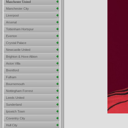
Manchester United
Manchester City
Liverpool
Arsenal
Tottenham Hortspur
Everton
Crystal Palace
Newcastle United
Brighton & Hove Albion
Aston Villa
Brentford
Fulham
Bournemouth
Nottingham Forrest
Leeds United
Sunderland
Ipswich Town
Coventry City
Hull City