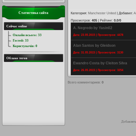
Статистика сайта
Категория
:
Manchester United
|
Добавил
:
A
Просмотров
:
405
|
Рейтинг
:
0.0
/
0
Сейчас online
A. Negredo by Yasin02
Онлайн всього:
33
Дата: 23.05.2015 | Просмотров: 4478
Гостей:
33
Alan Santos by Gleidson
Користувачів:
0
Дата: 31.05.2015 | Просмотров: 3130
Облако тегов
Ewandro Costa by Cleiton Silva
Дата: 26.05.2015 | Просмотров: 3254
Всего комментариев
:
0
Добавлять