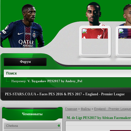
Форум
Например:
V. Tsygankov PES2017 by Andrey_Pol
PES-STARS.CO.UA
»
Faces PES 2016 & PES 2017
»
England - Premier League
Главная
»
Файлы
»
England - Premier League
Чемпионаты
M. de Ligt PES2017 by African Facemaker
Chelsea