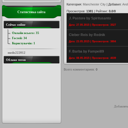
Категория
:
Manchester City
|
Добавил
:
And
Просмотров
:
1381
|
Рейтинг
:
0.0
/
0
Статистика сайта
J. Pastore by Spiritusanto
Сейчас online
Дата: 27.05.2015 | Просмотров: 3527
Онлайн всього:
35
Cleber Reis by Rednik
Гостей:
34
Дата: 23.05.2015 | Просмотров: 3804
Користувачів:
1
F. Barba by Fampei89
medo222012
Дата: 08.05.2015 | Просмотров: 4039
Облако тегов
Всего комментариев
:
0
Добавлять