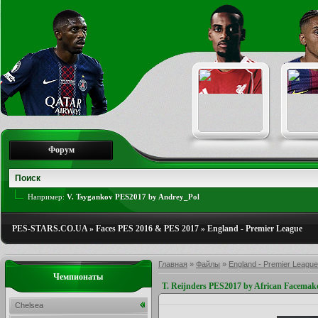
Форум
Например:
V. Tsygankov PES2017 by Andrey_Pol
PES-STARS.CO.UA
»
Faces PES 2016 & PES 2017
»
England - Premier League
Главная
»
Файлы
»
England - Premier League
Чемпионаты
T. Reijnders PES2017 by African Facemak
Chelsea