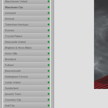
Manchester United
Manchester City
Liverpool
Arsenal
Tottenham Hortspur
Everton
Crystal Palace
Newcastle United
Brighton & Hove Albion
Aston Villa
Brentford
Fulham
Bournemouth
Nottingham Forrest
Leeds United
Sunderland
Ipswich Town
Coventry City
Hull City