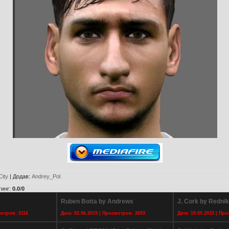
ity
|
Додав
:
Andrey_Pol
тинг
:
0.0
/
0
Ruben Botta by Andrews
J. Cork by Rednik
мотров: 3116
Дата: 02.06.2015 | Просмотров: 2693
Дата: 19.05.2015 | Пр