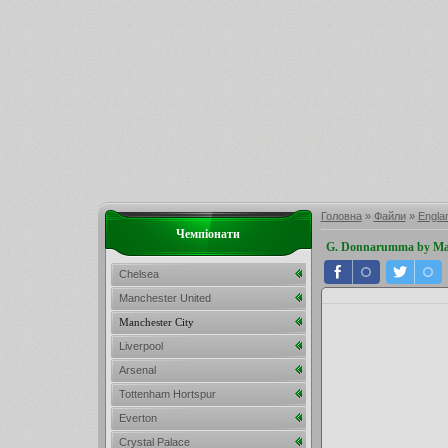
Головна
»
Файли
»
Engla
Чемпіонати
G. Donnarumma by Ma
Chelsea
Manchester United
Manchester City
Liverpool
Arsenal
Tottenham Hortspur
Everton
Crystal Palace