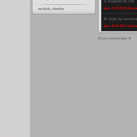
S. Kagawa by AM
nerdydz
,
yhueboy
Дата: 21.05.2015 | Прос
M. Gajic by ancom
Дата: 28.05.2015 | Прос
Всього коментарів
:
0