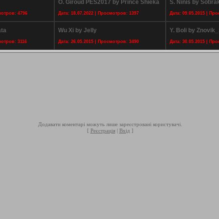
O. Giroud PES2017 by Prince Shieka
S. Ninis by Sotira
мотров: 4796
Дата: 18.07.2022 | Просмотров: 1397
Дата: 09.05.2015 | Пр
ata
Wu Xi by Jelly
Y. Boli by Znovik
мотров: 3116
Дата: 26.05.2015 | Просмотров: 3490
Дата: 30.05.2015 | Пр
Додавати коментарі можуть лише зареєстровані користувачі.
[
Реєстрація
|
Вхід
]