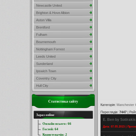
Newcastle United
Brighton & Hove Albion
Aston Villa
Brentford
Fulham
Bournemouth
Nottingham Forrest
Leeds United
Sunderland
Ipswich Town
Coventry City
Hull City
Статистика сайту
Категорія
:
Manchester C
Переглядів
:
7447
|
Рей
Зараз online
E. Ben by Sotirakis
Онлайн всього:
66
Дата: 07.05.2015 | Прос
Гостей:
64
Користувачів:
2