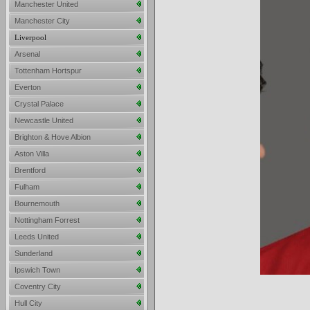
Manchester United
Manchester City
Liverpool
Arsenal
Tottenham Hortspur
Everton
Crystal Palace
Newcastle United
Brighton & Hove Albion
Aston Villa
Brentford
Fulham
Bournemouth
Nottingham Forrest
Leeds United
Sunderland
Ipswich Town
Coventry City
Hull City