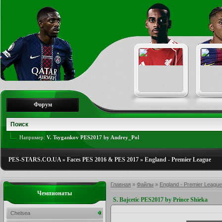
Форум
Например:
V. Tsygankov PES2017 by Andrey_Pol
PES-STARS.CO.UA
»
Faces PES 2016 & PES 2017
»
England - Premier League
Главная
»
Файлы
»
England - Premier League
Чемпионаты
S. Bajcetic PES2017 by Prince Shieka
Chelsea