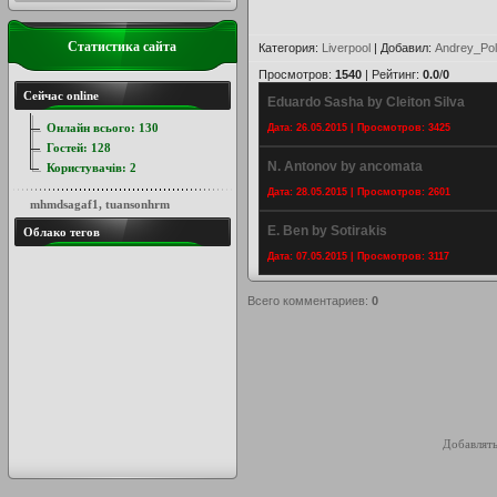
Статистика сайта
Категория
:
Liverpool
|
Добавил
:
Andrey_Pol
Просмотров
:
1540
|
Рейтинг
:
0.0
/
0
Сейчас online
Eduardo Sasha by Cleiton Silva
Онлайн всього:
130
Дата: 26.05.2015 | Просмотров: 3425
Гостей:
128
N. Antonov by ancomata
Користувачів:
2
Дата: 28.05.2015 | Просмотров: 2601
mhmdsagaf1
,
tuansonhrm
E. Ben by Sotirakis
Облако тегов
Дата: 07.05.2015 | Просмотров: 3117
Всего комментариев
:
0
Добавлять