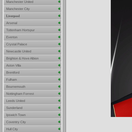
Manchester United
Manchester City
Liverpool
Arsenal
Tottenham Hortspur
Everton
Crystal Palace
Newcastle United
Brighton & Hove Albion
Aston Villa
Brentford
Fulham
Bournemouth
Nottingham Forrest
Leeds United
Sunderland
Ipswich Town
Coventry City
Hull City