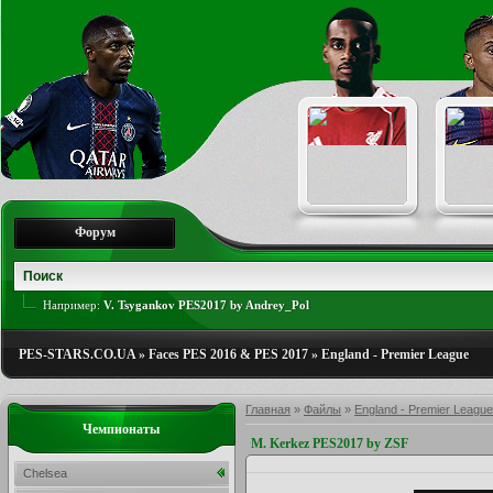
Форум
Например:
V. Tsygankov PES2017 by Andrey_Pol
PES-STARS.CO.UA
»
Faces PES 2016 & PES 2017
»
England - Premier League
Главная
»
Файлы
»
England - Premier League
Чемпионаты
M. Kerkez PES2017 by ZSF
Chelsea