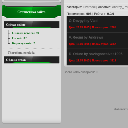
Категория
:
Liverpool
|
Добавил
:
Andrey_Pol
Статистика сайта
Просмотров
:
903
|
Рейтинг
:
0.0
/
0
O. Dovgyi by Vlad
Сейчас online
Дата: 23.05.2015 | Просмотров: 2381
Онлайн всього:
39
V. Regini by Andrews
Гостей:
37
Користувачів:
2
Дата: 13.05.2015 | Просмотров: 4862
Thorgfinn
,
nerdydz
D. Oduro by saviogoncalves1995
Облако тегов
Дата: 23.05.2015 | Просмотров: 3213
Всего комментариев
:
0
Добавлять