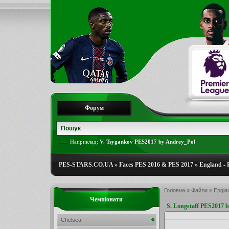
Форум
Наприклад:
V. Tsygankov PES2017 by Andrey_Pol
PES-STARS.CO.UA
»
Faces PES 2016 & PES 2017
»
England - 
Головна
»
Файли
»
Engla
Чемпіонати
S. Longstaff PES2017 
Chelsea