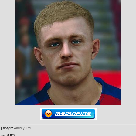
|
Додав
:
Andrey_Pol
тинг
:
0.0
/
0