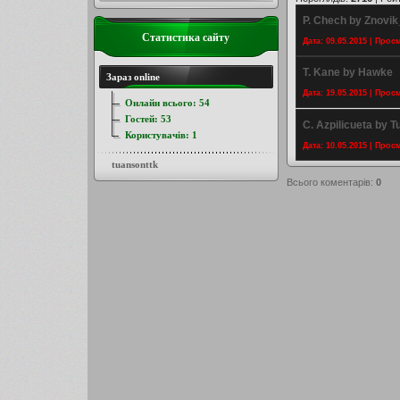
P. Chech by Znovi
Статистика сайту
Дата: 09.05.2015 | Прос
T. Kane by Hawke
Зараз online
Дата: 19.05.2015 | Прос
Онлайн всього:
54
Гостей:
53
C. Azpilicueta by T
Користувачів:
1
Дата: 10.05.2015 | Прос
tuansonttk
Всього коментарів
:
0