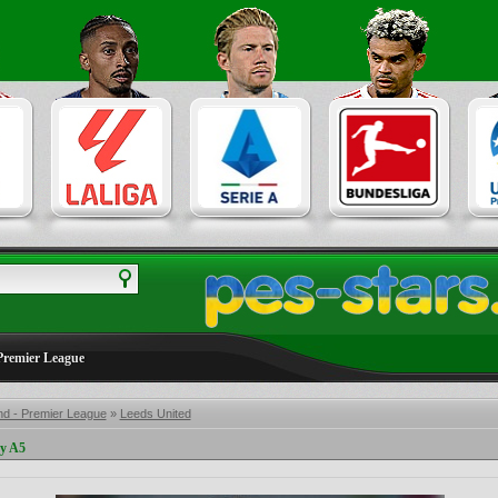
Premier League
nd - Premier League
»
Leeds United
by A5