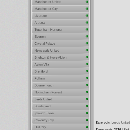
Manchester United
Manchester City
Liverpool
Arsenal
Tottenham Hortspur
Everton
Crystal Palace
Newcastle United
Brighton & Hove Albion
Aston Villa
Brentford
Fulham
Bournemouth
Nottingham Forrest
Leeds United
Sunderland
Ipswich Town
Coventry City
Категорія
:
Leeds United
Hull City
Переглядів
:
2716
|
Рей