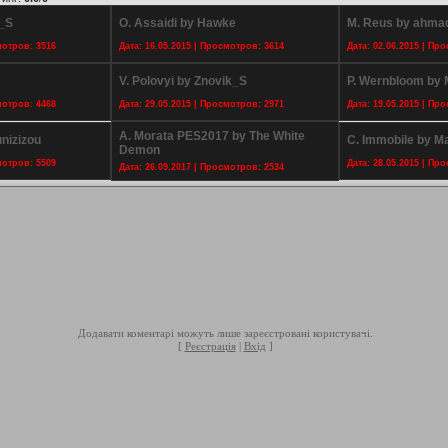
k_S
O. Assaidi by Hawke
M. Reus by ahma
мотров: 3516
Дата: 16.05.2015 | Просмотров: 3614
Дата: 02.06.2015 | Пр
V. Polovyi by Znovik_S
P. Wernbloom by 
мотров: 4468
Дата: 29.05.2015 | Просмотров: 2971
Дата: 19.05.2015 | Пр
A. Morata PES2017 by The White
unizizou
C. Immobile by M
Demon
мотров: 5509
Дата: 28.05.2015 | Пр
Дата: 26.09.2017 | Просмотров: 2534
Додавати коментарі можуть лише зареєстровані користувачі.
[
Реєстрація
|
Вхід
]