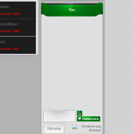
ddark
Чат
осмотров: 4829
MarioMilan
осмотров: 2885
ayo
осмотров: 2987