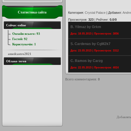
Статистика сайта
Категория
:
Crystal Palace
|
Добавил
:
Andre
Просмотров
:
323
|
Рейтинг
:
0.0
/
0
Сейчас online
B. Yilmaz by Grkm
Онлайн всього:
93
Дата: 18.05.2015 | Просмотров: 3856
Гостей:
92
S. Cardenas by CgM2k7
Користувачів:
1
Дата: 23.05.2015 | Просмотров: 3312
amedcastro2021
C. Ramos by Carzg
Облако тегов
Дата: 22.05.2015 | Просмотров: 4024
Всего комментариев
:
0
Добавлять