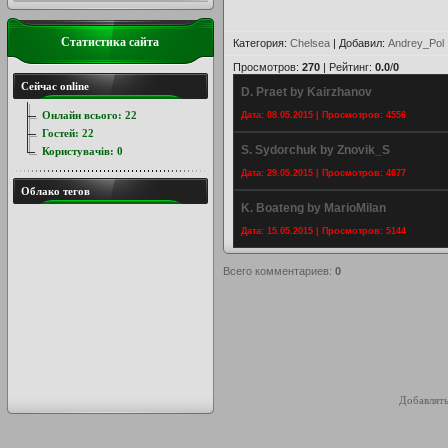
Статистика сайта
Категория
:
Chelsea
|
Добавил
:
Andrey_Pol
Просмотров
:
270
|
Рейтинг
:
0.0
/
0
Сейчас online
D. Praet by Kairzhanov
Онлайн всього:
22
Дата: 08.05.2015 | Просмотров: 4556
Гостей:
22
S. Sydorchuk by Znovik_S
Користувачів:
0
Дата: 29.05.2015 | Просмотров: 4677
Облако тегов
K. Boateng by MarioMilan
Дата: 15.05.2015 | Просмотров: 5144
Всего комментариев
:
0
Добавлять