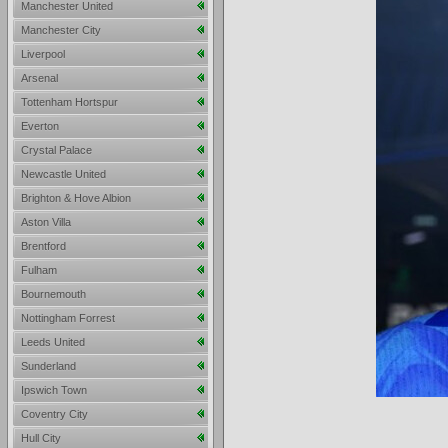
Manchester United
Manchester City
Liverpool
Arsenal
Tottenham Hortspur
Everton
Crystal Palace
Newcastle United
Brighton & Hove Albion
Aston Villa
Brentford
Fulham
Bournemouth
Nottingham Forrest
Leeds United
Sunderland
Ipswich Town
Coventry City
Hull City