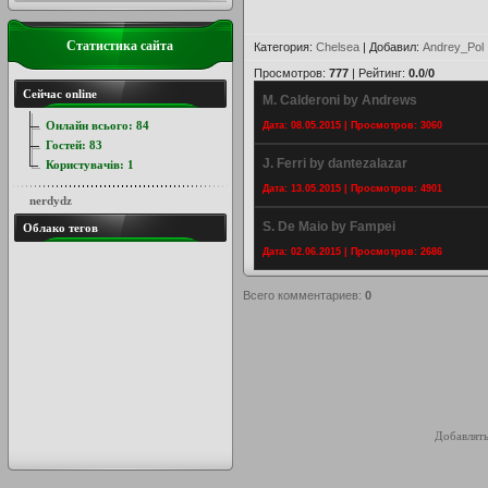
Статистика сайта
Категория
:
Chelsea
|
Добавил
:
Andrey_Pol
Просмотров
:
777
|
Рейтинг
:
0.0
/
0
Сейчас online
M. Calderoni by Andrews
Онлайн всього:
84
Дата: 08.05.2015 | Просмотров: 3060
Гостей:
83
J. Ferri by dantezalazar
Користувачів:
1
Дата: 13.05.2015 | Просмотров: 4901
nerdydz
S. De Maio by Fampei
Облако тегов
Дата: 02.06.2015 | Просмотров: 2686
Всего комментариев
:
0
Добавлять