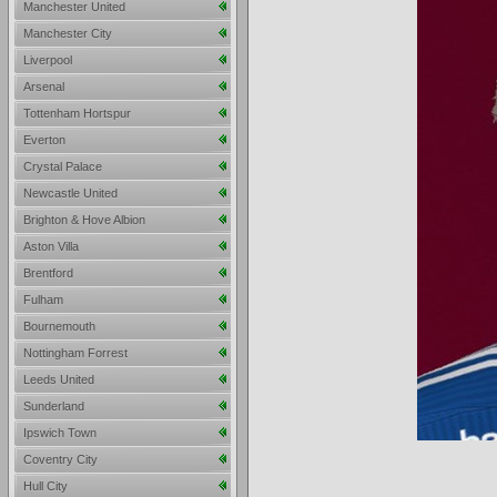
Manchester United
Manchester City
Liverpool
Arsenal
Tottenham Hortspur
Everton
Crystal Palace
Newcastle United
Brighton & Hove Albion
Aston Villa
Brentford
Fulham
Bournemouth
Nottingham Forrest
Leeds United
Sunderland
Ipswich Town
Coventry City
Hull City