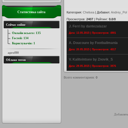
Статистика сайта
Категория
:
Chelsea
|
Добавил
:
Andrey_Pol
Просмотров
:
2407
|
Рейтинг
:
0.0
/
0
Сейчас online
J. Ferri by dantezalazar
Онлайн всього:
135
Дата: 13.05.2015 | Просмотров: 4901
Гостей:
134
A. Doucoure by Footballmania
Користувачів:
1
Дата: 20.05.2015 | Просмотров: 4017
aprof80
V. Kalitvintsev by Znovik_S
Облако тегов
Дата: 29.05.2015 | Просмотров: 3976
Всего комментариев
:
0
Добавлять