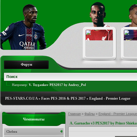
Форум
Например:
V. Tsygankov PES2017 by Andrey_Pol
PES-STARS.CO.UA
»
Faces PES 2016 & PES 2017
»
England - Premier League
Главная
»
Файлы
»
England - Premier League
Чемпионаты
A. Garnacho v3 PES2017 by Prince Shieka
Chelsea