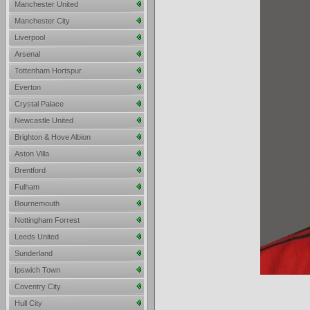
Manchester United
Manchester City
Liverpool
Arsenal
Tottenham Hortspur
Everton
Crystal Palace
Newcastle United
Brighton & Hove Albion
Aston Villa
Brentford
Fulham
Bournemouth
Nottingham Forrest
Leeds United
Sunderland
Ipswich Town
Coventry City
Hull City