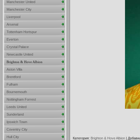
Manchester United
Manchester City
Liverpool
Arsenal
Tottenham Hortspur
Everton
Crystal Palace
Newcastle United
Brighton & Hove Albion
Aston Villa
Brentford
Fulham
Bournemouth
Nottingham Forrest
Leeds United
Sunderland
Ipswich Town
Coventry City
Hull City
Категория
:
Brighton & Hove Albion
|
Добави