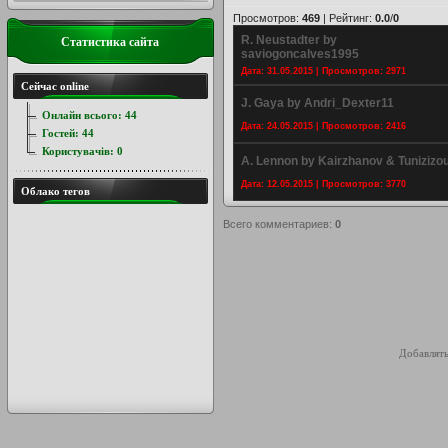
Просмотров
:
469
|
Рейтинг
:
0.0
/
0
R. Neustadter by
Статистика сайта
saviogoncalves1995
Дата: 31.05.2015 | Просмотров: 2971
Сейчас online
J. Gaya by Andri_Dexter11
Онлайн всього:
44
Дата: 24.05.2015 | Просмотров: 2416
Гостей:
44
Користувачів:
0
A. Lennon by Kairzhanov & Tunizizo
Дата: 12.05.2015 | Просмотров: 3770
Облако тегов
Всего комментариев
:
0
Добавлять